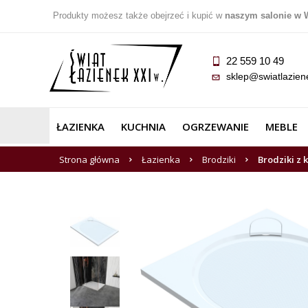
Produkty możesz także obejrzeć i kupić w
naszym salonie w 
22 559 10 49
sklep@swiatlazien
ŁAZIENKA
KUCHNIA
OGRZEWANIE
MEBLE
Strona główna
Łazienka
Brodziki
Brodziki z