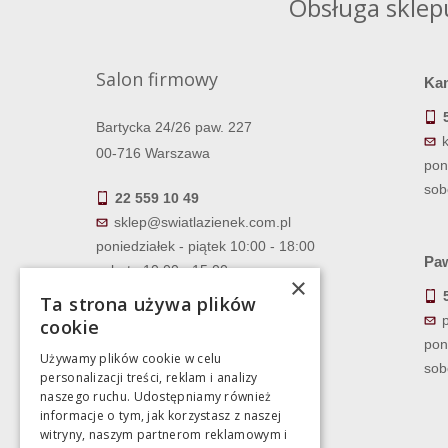
Obsługa sklep
Salon firmowy
Ka
Bartycka 24/26 paw. 227
00-716 Warszawa
pon
sob
22 559 10 49
sklep@swiatlazienek.com.pl
poniedziałek - piątek 10:00 - 18:00
Paw
sobota 10:00 - 15:00
×
Ta strona używa plików
cookie
pon
Używamy plików cookie w celu
sob
personalizacji treści, reklam i analizy
naszego ruchu. Udostępniamy również
informacje o tym, jak korzystasz z naszej
witryny, naszym partnerom reklamowym i