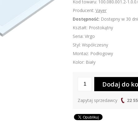
Kod towaru: 100.080.001.2-1.0.0.
Producent:
Vayer
Dostępność:
Dostępny w 30 dni
Kształt: Prostokątny
Seria: Virgo
Styl: Współczesny
Montaż: Podłogowy
Kolor: Biały
Zapytaj sprzedawcy
22 55