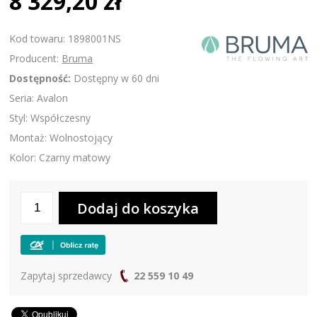
8 329,20 zł
Kod towaru: 1898001NS
Producent:
Bruma
Dostępność:
Dostępny w 60 dni
Seria: Avalon
Styl: Współczesny
Montaż: Wolnostojący
Kolor: Czarny matowy
Zapytaj sprzedawcy
22 559 10 49