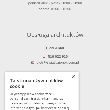
poniedziałek - piątek 10:00 - 18:00
sobota 10:00 - 15:00
Obsługa architektów
Piotr Anioł
516 022 910
piotr@swiatlazienek.com.pl
Marek Pientka
×
Ta strona używa plików
783 043 083
cookie
marek@swiatlazienek.eu
Używamy plików cookie w celu
personalizacji treści, reklam i analizy
Magazyn
naszego ruchu. Udostępniamy również
informacje o tym, jak korzystasz z naszej