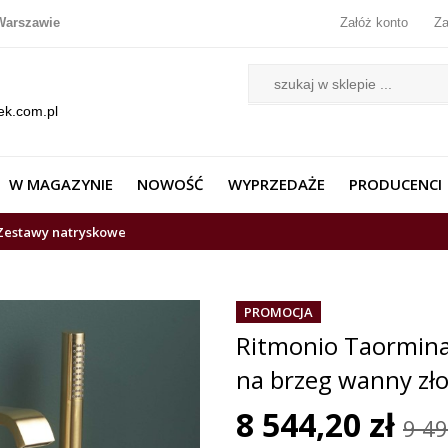
Warszawie
Załóż konto
Za
ek.com.pl
W MAGAZYNIE
NOWOŚĆ
WYPRZEDAŻE
PRODUCENCI
Zestawy natryskowe
PROMOCJA
Ritmonio Taormin
na brzeg wanny z
8 544,20 zł
9 49