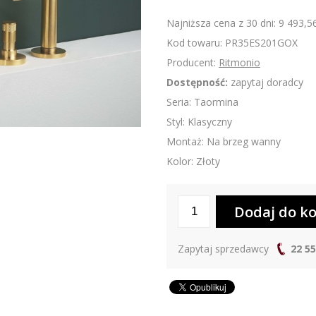
Najniższa cena z 30 dni: 9 493,56
Kod towaru: PR35ES201GOX
Producent:
Ritmonio
Dostępność:
zapytaj doradcy
Seria: Taormina
Styl: Klasyczny
Montaż: Na brzeg wanny
Kolor: Złoty
Zapytaj sprzedawcy
22 55