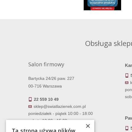
Obsługa sklep
Salon firmowy
Ka
Bartycka 24/26 paw. 227
00-716 Warszawa
pon
sob
22 559 10 49
sklep@swiatlazienek.com.pl
poniedziałek - piątek 10:00 - 18:00
Paw
sobota 10:00 - 15:00
×
Ta strona używa plików