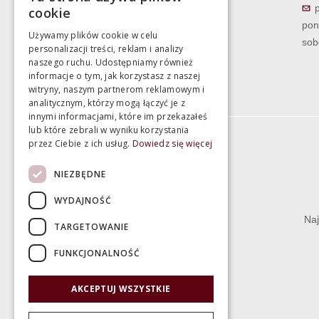
cookie
pon
Używamy plików cookie w celu
sob
personalizacji treści, reklam i analizy
naszego ruchu. Udostępniamy również
informacje o tym, jak korzystasz z naszej
witryny, naszym partnerom reklamowym i
analitycznym, którzy mogą łączyć je z
innymi informacjami, które im przekazałeś
lub które zebrali w wyniku korzystania
przez Ciebie z ich usług.
Dowiedz się więcej
Informacje
NIEZBĘDNE
Termin realizacji zamówienia
WYDAJNOŚĆ
Dostępność produktów
Naj
TARGETOWANIE
Koszty dostawy
FUNKCJONALNOŚĆ
Gwarancja i serwis
Zwrot towaru
AKCEPTUJ WSZYSTKIE
Deklaracje