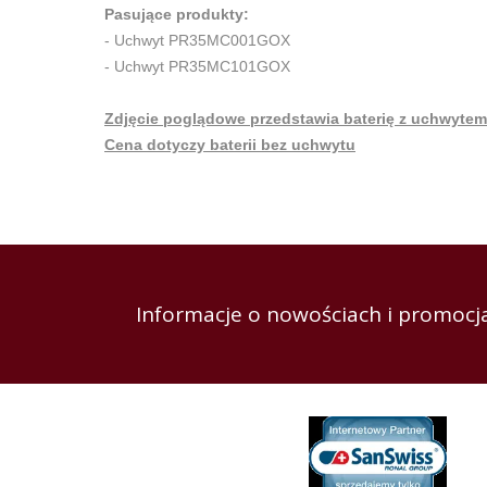
Pasujące produkty:
- Uchwyt PR35MC001GOX
- Uchwyt PR35MC101GOX
Zdjęcie poglądowe przedstawia baterię z uchwy
Cena dotyczy baterii bez uchwytu
Informacje o nowościach i promocja