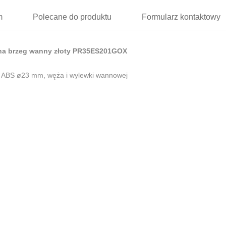
m
Polecane
do produktu
Formularz
kontaktowy
na brzeg wanny złoty PR35ES201GOX
ki ABS ø23 mm, węża i wylewki wannowej