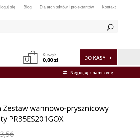
loguj się
Blog
Dla architektów i projektantów
Kontakt
Koszyk:
DO KASY
0,00 zł
Negocjuj z nami cenę
a Zestaw wannowo-prysznicowy
łoty PR35ES201GOX
3,56