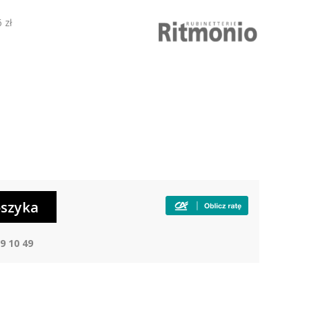
 zł
9 10 49