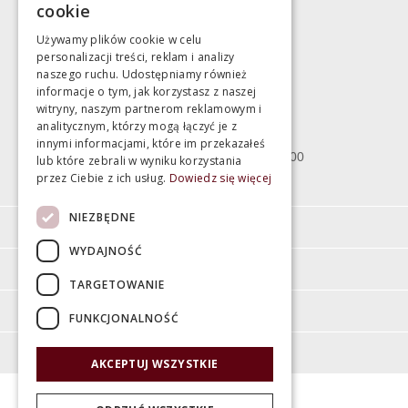
cookie
marek@swiatlazienek.eu
Używamy plików cookie w celu
personalizacji treści, reklam i analizy
Magazyn
naszego ruchu. Udostępniamy również
informacje o tym, jak korzystasz z naszej
witryny, naszym partnerom reklamowym i
Bartycka 24/26 Hala 100
analitycznym, którzy mogą łączyć je z
00-716 Warszawa
innymi informacjami, które im przekazałeś
poniedziałek - piątek 10:00 - 18:00
lub które zebrali w wyniku korzystania
przez Ciebie z ich usług.
Dowiedz się więcej
sobota 10:00 - 15:00
NIEZBĘDNE
Informacje
WYDAJNOŚĆ
Pomoc
TARGETOWANIE
Moje konto
FUNKCJONALNOŚĆ
O firmie
AKCEPTUJ WSZYSTKIE