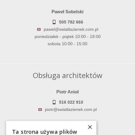
Paweł Sobelski
505 782 666
pawel@swiatlazienek.com.pl
poniedziałek - piątek 10:00 - 18:00
sobota 10:00 - 15:00
Obsługa architektów
Piotr Anioł
516 022 910
piotr@swiatlazienek.com.pl
Marek Pientka
×
Ta strona używa plików
783 043 083