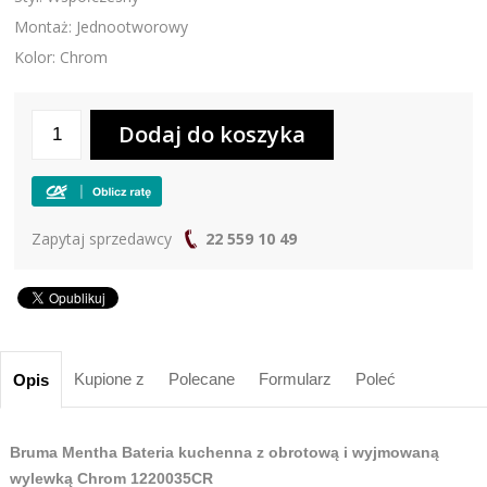
Montaż: Jednootworowy
Kolor: Chrom
Zapytaj sprzedawcy
22 559 10 49
Kupione z
Polecane
Formularz
Poleć
Opis
Bruma Mentha Bateria kuchenna z obrotową i wyjmowaną
wylewką Chrom 1220035CR