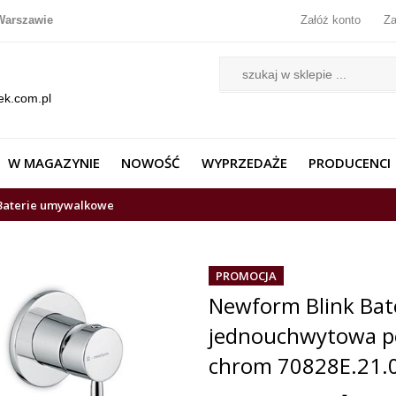
Warszawie
Załóż konto
Za
ek.com.pl
W MAGAZYNIE
NOWOŚĆ
WYPRZEDAŻE
PRODUCENCI
Baterie umywalkowe
PROMOCJA
Newform Blink Ba
jednouchwytowa p
chrom 70828E.21.