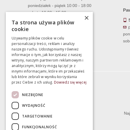
poniedziałek - piątek 10:00 - 18:00
Paw
sobota 10:00 - 15:00
×
Ta strona używa plików
cookie
pon
Używamy plików cookie w celu
sob
personalizacji treści, reklam i analizy
naszego ruchu. Udostępniamy również
informacje o tym, jak korzystasz z naszej
witryny, naszym partnerom reklamowym i
analitycznym, którzy mogą łączyć je z
innymi informacjami, które im przekazałeś
lub które zebrali w wyniku korzystania
przez Ciebie z ich usług.
Dowiedz się więcej
Informacje
NIEZBĘDNE
Termin realizacji zamówienia
WYDAJNOŚĆ
Dostępność produktów
Naj
TARGETOWANIE
Koszty dostawy
FUNKCJONALNOŚĆ
Gwarancja i serwis