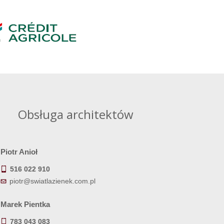
Obsługa architektów
Piotr Anioł
516 022 910
piotr@swiatlazienek.com.pl
Marek Pientka
783 043 083