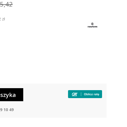
5,42
 zł
9 10 49