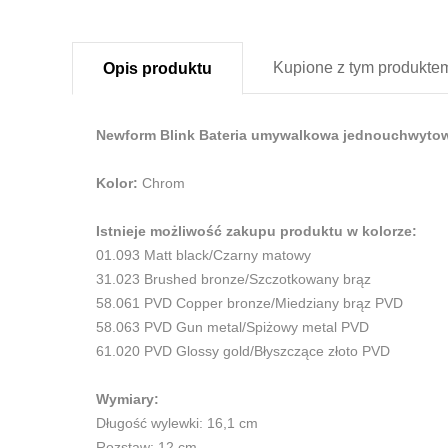
Kupione z
tym produkte
Opis
produktu
Newform Blink Bateria umywalkowa jednouchwytow
Kolor:
Chrom
Istnieje możliwość zakupu produktu w kolorze:
01.093 Matt black/Czarny matowy
31.023 Brushed bronze/Szczotkowany brąz
58.061 PVD Copper bronze/Miedziany brąz PVD
58.063 PVD Gun metal/Spiżowy metal PVD
61.020 PVD Glossy gold/Błyszczące złoto PVD
Wymiary:
Długość wylewki: 16,1 cm
Rozstaw: 12 cm