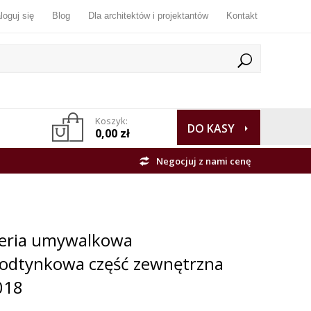
loguj się
Blog
Dla architektów i projektantów
Kontakt
Koszyk:
DO KASY
0,00 zł
Negocjuj z nami cenę
teria umywalkowa
odtynkowa część zewnętrzna
018