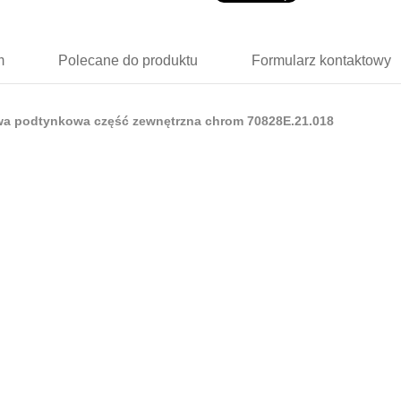
m
Polecane
do produktu
Formularz
kontaktowy
a podtynkowa część zewnętrzna chrom 70828E.21.018