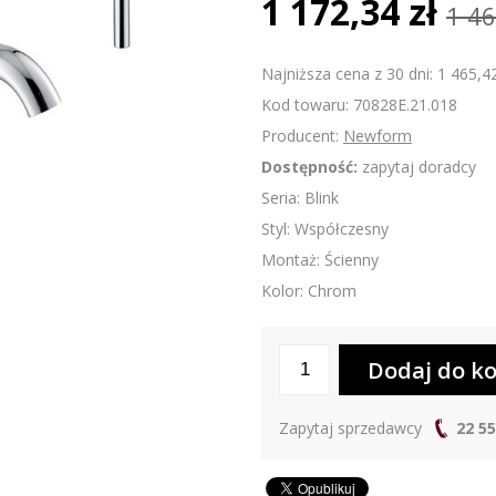
1 172,34 zł
1 46
Najniższa cena z 30 dni: 1 465,42
Kod towaru: 70828E.21.018
Producent:
Newform
Dostępność:
zapytaj doradcy
Seria: Blink
Styl: Współczesny
Montaż: Ścienny
Kolor: Chrom
Zapytaj sprzedawcy
22 55