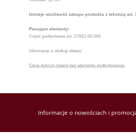
Istnieje możliwość zakupu produktu z teksturą art.
Pasujące elementy:
Część podtynkowa art. 27852.00.000
Informacje u obsługi sklepu
Cena dotyczy baterii bez elementu podtynkowego
Informacje o nowościach i promocja