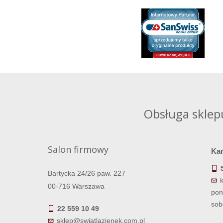
Obsługa sklep
Salon firmowy
Ka
Bartycka 24/26 paw. 227
00-716 Warszawa
pon
sob
22 559 10 49
sklep@swiatlazienek.com.pl