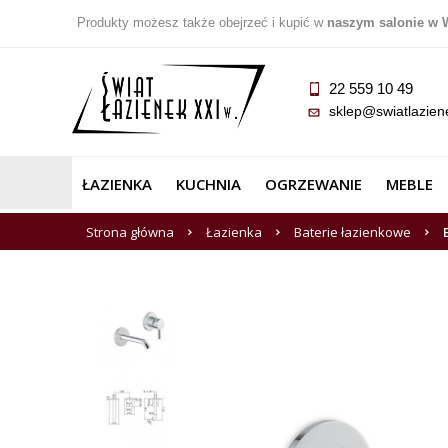
Produkty możesz także obejrzeć i kupić w
naszym salonie w 
22 559 10 49
sklep@swiatlazien
ŁAZIENKA
KUCHNIA
OGRZEWANIE
MEBLE
Strona główna
Łazienka
Baterie łazienkowe