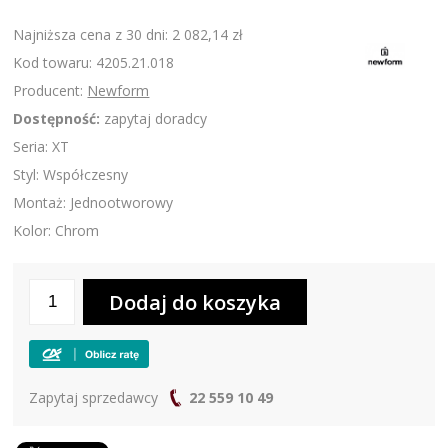
Najniższa cena z 30 dni: 2 082,14 zł
Kod towaru: 4205.21.018
Producent:
Newform
Dostępność:
zapytaj doradcy
Seria: XT
Styl: Współczesny
Montaż: Jednootworowy
Kolor: Chrom
Zapytaj sprzedawcy
22 559 10 49