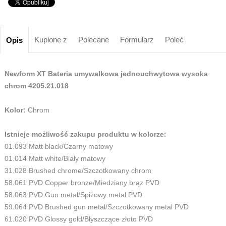
Kupione z
Polecane
Formularz
Poleć
Opis
Newform XT Bateria umywalkowa jednouchwytowa wysoka
chrom 4205.21.018
Kolor:
Chrom
Istnieje możliwość zakupu produktu w kolorze:
01.093 Matt black/Czarny matowy
01.014 Matt white/Biały matowy
31.028 Brushed chrome/Szczotkowany chrom
58.061 PVD Copper bronze/Miedziany brąz PVD
58.063 PVD Gun metal/Spiżowy metal PVD
59.064 PVD Brushed gun metal/Szczotkowany metal PVD
61.020 PVD Glossy gold/Błyszczące złoto PVD