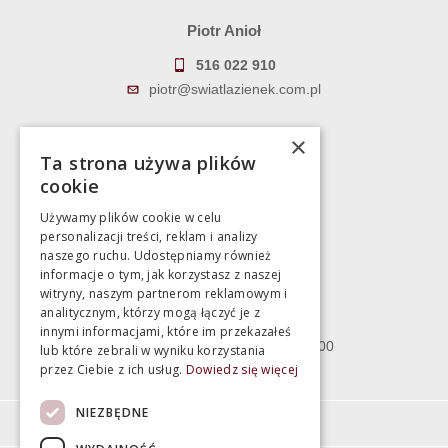
Piotr Anioł
516 022 910
piotr@swiatlazienek.com.pl
Marek Pientka
×
Ta strona używa plików
783 043 083
cookie
marek@swiatlazienek.eu
Używamy plików cookie w celu
personalizacji treści, reklam i analizy
Magazyn
naszego ruchu. Udostępniamy również
informacje o tym, jak korzystasz z naszej
witryny, naszym partnerom reklamowym i
Bartycka 24/26 Hala 100
analitycznym, którzy mogą łączyć je z
00-716 Warszawa
innymi informacjami, które im przekazałeś
poniedziałek - piątek 10:00 - 18:00
lub które zebrali w wyniku korzystania
przez Ciebie z ich usług.
Dowiedz się więcej
sobota 10:00 - 15:00
NIEZBĘDNE
Informacje