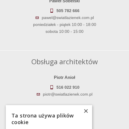
Paweł Sobelski
505 782 666
pawel@swiatlazienek.com.pl
poniedziałek - piątek 10:00 - 18:00
sobota 10:00 - 15:00
Obsługa architektów
Piotr Anioł
516 022 910
piotr@swiatlazienek.com.pl
Marek Pientka
×
Ta strona używa plików
783 043 083
cookie
marek@swiatlazienek.eu