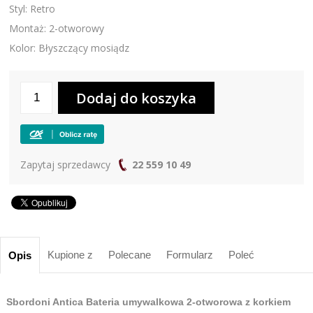
Styl: Retro
Montaż: 2-otworowy
Kolor: Błyszczący mosiądz
Zapytaj sprzedawcy
22 559 10 49
Kupione z
Polecane
Formularz
Poleć
Opis
Sbordoni Antica Bateria umywalkowa 2-otworowa z korkiem