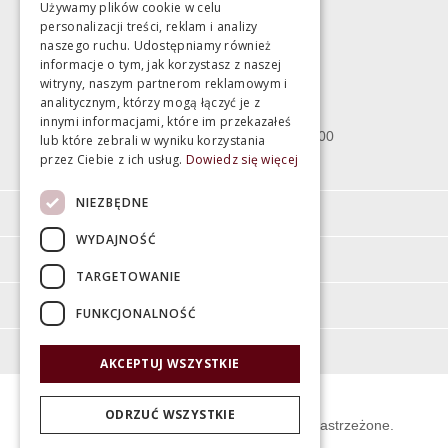
Używamy plików cookie w celu
personalizacji treści, reklam i analizy
Magazyn
naszego ruchu. Udostępniamy również
informacje o tym, jak korzystasz z naszej
witryny, naszym partnerom reklamowym i
Bartycka 24/26 Hala 100
analitycznym, którzy mogą łączyć je z
00-716 Warszawa
innymi informacjami, które im przekazałeś
poniedziałek - piątek 10:00 - 18:00
lub które zebrali w wyniku korzystania
przez Ciebie z ich usług.
Dowiedz się więcej
sobota 10:00 - 15:00
NIEZBĘDNE
Informacje
WYDAJNOŚĆ
Pomoc
TARGETOWANIE
Moje konto
FUNKCJONALNOŚĆ
O firmie
AKCEPTUJ WSZYSTKIE
ODRZUĆ WSZYSTKIE
© Świat Łazienek XXI w. Wszelkie prawa zastrzeżone.