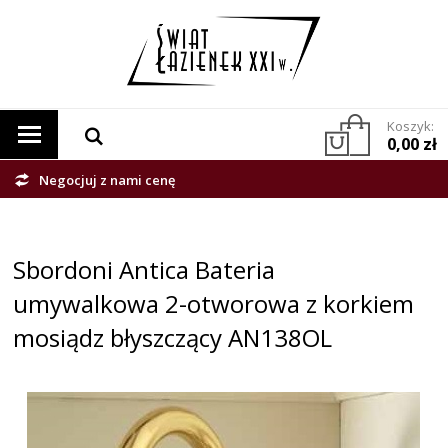
Koszyk:
0,00 zł
Negocjuj z nami cenę
Sbordoni Antica Bateria
umywalkowa 2-otworowa z korkiem
mosiądz błyszczący AN138OL