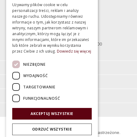
Używamy plików cookie w celu
personalizacji treści, reklam i analizy
Magazyn
naszego ruchu. Udostępniamy również
informacje o tym, jak korzystasz z naszej
witryny, naszym partnerom reklamowym i
Bartycka 24/26 Hala 100
analitycznym, którzy mogą łączyć je z
00-716 Warszawa
innymi informacjami, które im przekazałeś
poniedziałek - piątek 10:00 - 18:00
lub które zebrali w wyniku korzystania
przez Ciebie z ich usług.
Dowiedz się więcej
sobota 10:00 - 15:00
NIEZBĘDNE
Informacje
WYDAJNOŚĆ
Pomoc
TARGETOWANIE
Moje konto
FUNKCJONALNOŚĆ
O firmie
AKCEPTUJ WSZYSTKIE
ODRZUĆ WSZYSTKIE
© Świat Łazienek XXI w. Wszelkie prawa zastrzeżone.