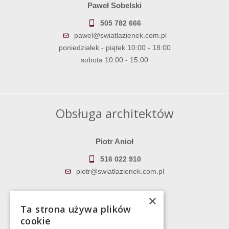
Paweł Sobelski
505 782 666
pawel@swiatlazienek.com.pl
poniedziałek - piątek 10:00 - 18:00
sobota 10:00 - 15:00
Obsługa architektów
Piotr Anioł
516 022 910
piotr@swiatlazienek.com.pl
Marek Pientka
×
Ta strona używa plików
783 043 083
cookie
marek@swiatlazienek.eu