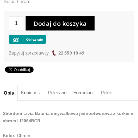
Kolor: Chrom
Zapytaj sprzedawcy
22 559 10 49
Kupione z
Polecane
Formularz
Poleć
Opis
Sbordoni Livia Bateria umywalkowa jednootworowa z korkiem
chrom LI2064BCR
Kolor:
Chrom