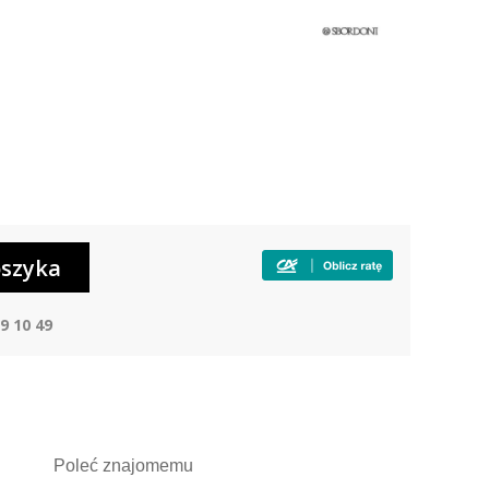
9 10 49
Poleć
znajomemu