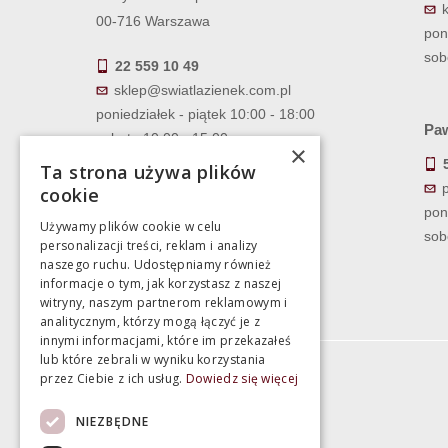
00-716 Warszawa
pon
sob
22 559 10 49
sklep@swiatlazienek.com.pl
poniedziałek - piątek 10:00 - 18:00
Paw
sobota 10:00 - 15:00
×
Ta strona używa plików
cookie
pon
Używamy plików cookie w celu
sob
personalizacji treści, reklam i analizy
naszego ruchu. Udostępniamy również
informacje o tym, jak korzystasz z naszej
witryny, naszym partnerom reklamowym i
analitycznym, którzy mogą łączyć je z
innymi informacjami, które im przekazałeś
lub które zebrali w wyniku korzystania
przez Ciebie z ich usług.
Dowiedz się więcej
Informacje
NIEZBĘDNE