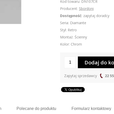
Kod towaru: DN107CR
Producent:
Sbordoni
Dostępność:
zapytaj doradcy
Seria: Diamante
Styl: Retro
Montaż: Ścienny
Kolor: Chrom
Zapytaj sprzedawcy
22 55
m
Polecane
do produktu
Formularz
kontaktowy