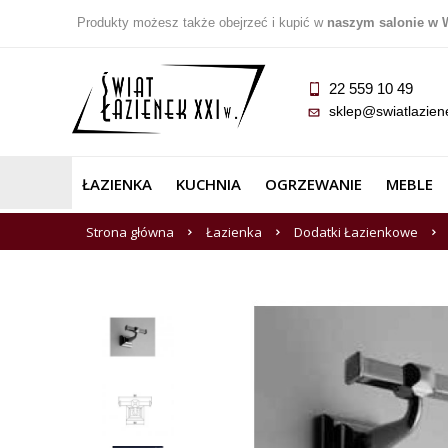
Produkty możesz także obejrzeć i kupić w
naszym salonie w 
22 559 10 49
sklep@swiatlazien
ŁAZIENKA
KUCHNIA
OGRZEWANIE
MEBLE
Strona główna
Łazienka
Dodatki Łazienkowe