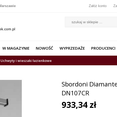
Warszawie
Załóż konto
Za
ek.com.pl
W MAGAZYNIE
NOWOŚĆ
WYPRZEDAŻE
PRODUCENCI
Uchwyty i wieszaki łazienkowe
Sbordoni Diamante
DN107CR
933,34 zł