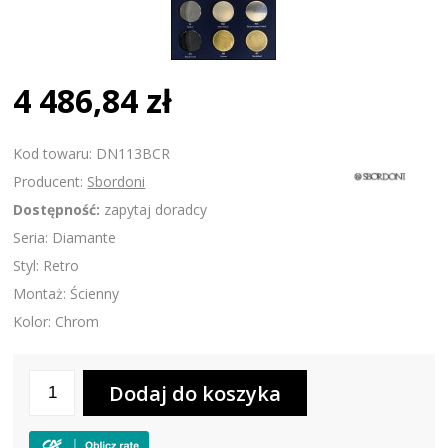
4 486,84 zł
Kod towaru: DN113BCR
Producent:
Sbordoni
Dostępność:
zapytaj doradcy
Seria: Diamante
Styl: Retro
Montaż: Ścienny
Kolor: Chrom