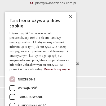
piotr@swiatlazienek.com.pl
Marek Pientka
×
Ta strona używa plików
783 043 083
cookie
marek@swiatlazienek.eu
Używamy plików cookie w celu
personalizacji treści, reklam i analizy
Magazyn
naszego ruchu. Udostępniamy również
informacje o tym, jak korzystasz z naszej
witryny, naszym partnerom reklamowym i
Bartycka 24/26 Hala 100
analitycznym, którzy mogą łączyć je z
00-716 Warszawa
innymi informacjami, które im przekazałeś
poniedziałek - piątek 10:00 - 18:00
lub które zebrali w wyniku korzystania
przez Ciebie z ich usług.
Dowiedz się więcej
sobota 10:00 - 15:00
NIEZBĘDNE
Informacje
WYDAJNOŚĆ
Pomoc
TARGETOWANIE
Moje konto
FUNKCJONALNOŚĆ