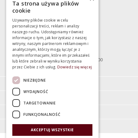
Ta strona używa plików
783 043 083
cookie
marek@swiatlazienek.eu
Używamy plików cookie w celu
personalizacji treści, reklam i analizy
Magazyn
naszego ruchu. Udostępniamy również
informacje o tym, jak korzystasz z naszej
witryny, naszym partnerom reklamowym i
Bartycka 24/26 Hala 100
analitycznym, którzy mogą łączyć je z
00-716 Warszawa
innymi informacjami, które im przekazałeś
poniedziałek - piątek 10:00 - 18:00
lub które zebrali w wyniku korzystania
przez Ciebie z ich usług.
Dowiedz się więcej
sobota 10:00 - 15:00
NIEZBĘDNE
Informacje
WYDAJNOŚĆ
Pomoc
TARGETOWANIE
Moje konto
FUNKCJONALNOŚĆ
O firmie
AKCEPTUJ WSZYSTKIE