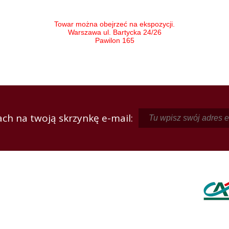
Towar można obejrzeć na ekspozycji.
Warszawa ul. Bartycka 24/26
Pawilon 165
ch na twoją skrzynkę e-mail: