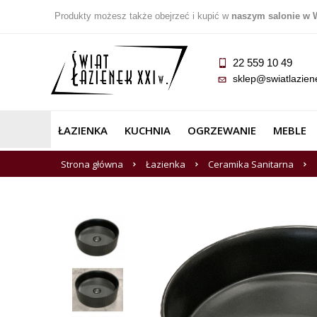
Produkty możesz także obejrzeć i kupić w
naszym salonie w 
22 559 10 49
sklep@swiatlazien
ŁAZIENKA
KUCHNIA
OGRZEWANIE
MEBLE
Strona główna
Łazienka
Ceramika Sanitarna