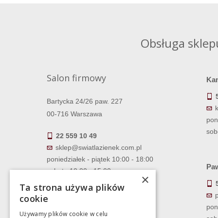
Obsługa sklep
Salon firmowy
Ka
Bartycka 24/26 paw. 227
00-716 Warszawa
pon
sob
22 559 10 49
sklep@swiatlazienek.com.pl
poniedziałek - piątek 10:00 - 18:00
Paw
sobota 10:00 - 15:00
×
Ta strona używa plików
cookie
pon
Używamy plików cookie w celu