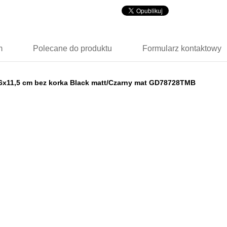
m
Polecane
do produktu
Formularz
kontaktowy
36x11,5 cm bez korka Black matt/Czarny mat GD78728TMB