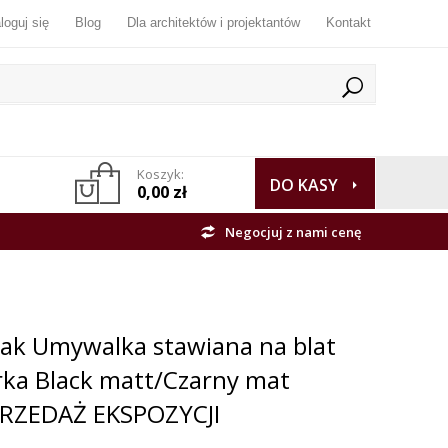
loguj się
Blog
Dla architektów i projektantów
Kontakt
Koszyk:
DO KASY
0,00 zł
Negocjuj z nami cenę
rak Umywalka stawiana na blat
rka Black matt/Czarny mat
ZEDAŻ EKSPOZYCJI