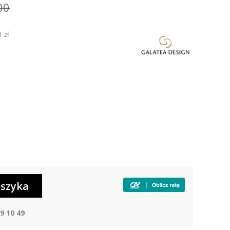
00
 zł
9 10 49