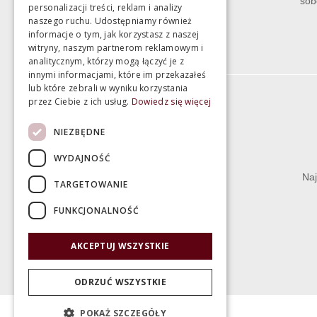
sob
personalizacji treści, reklam i analizy
naszego ruchu. Udostępniamy również
informacje o tym, jak korzystasz z naszej
witryny, naszym partnerom reklamowym i
analitycznym, którzy mogą łączyć je z
innymi informacjami, które im przekazałeś
lub które zebrali w wyniku korzystania
przez Ciebie z ich usług.
Dowiedz się więcej
Informacje
NIEZBĘDNE
Termin realizacji zamówienia
WYDAJNOŚĆ
Dostępność produktów
Naj
TARGETOWANIE
Koszty dostawy
FUNKCJONALNOŚĆ
Gwarancja i serwis
Zwrot towaru
AKCEPTUJ WSZYSTKIE
Deklaracje
ODRZUĆ WSZYSTKIE
POKAŻ SZCZEGÓŁY