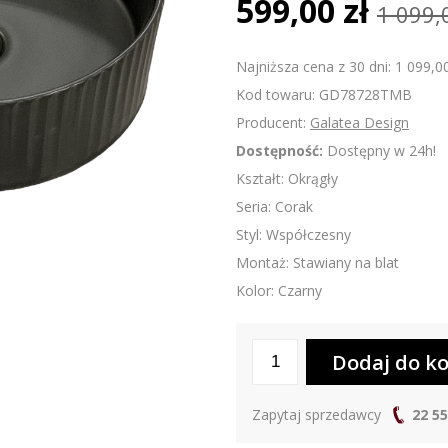
599,00 zł
1 099,
Najniższa cena z 30 dni: 1 099,00
Kod towaru: GD78728TMB
Producent:
Galatea Design
Dostępność:
Dostępny w 24h!
Kształt: Okrągły
Seria: Corak
Styl: Współczesny
Montaż: Stawiany na blat
Kolor: Czarny
Zapytaj sprzedawcy
22 55