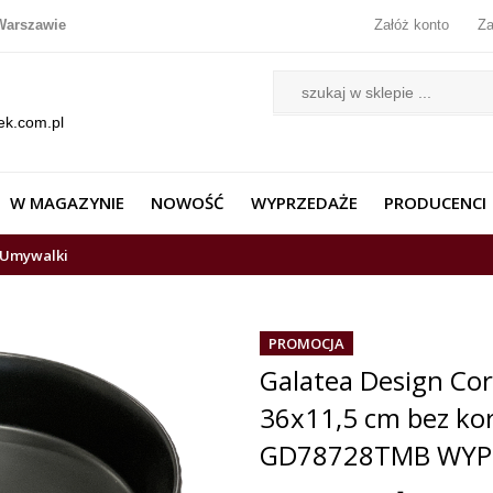
Warszawie
Załóż konto
Za
ek.com.pl
W MAGAZYNIE
NOWOŚĆ
WYPRZEDAŻE
PRODUCENCI
Umywalki
PROMOCJA
Galatea Design Co
36x11,5 cm bez ko
GD78728TMB WYPR