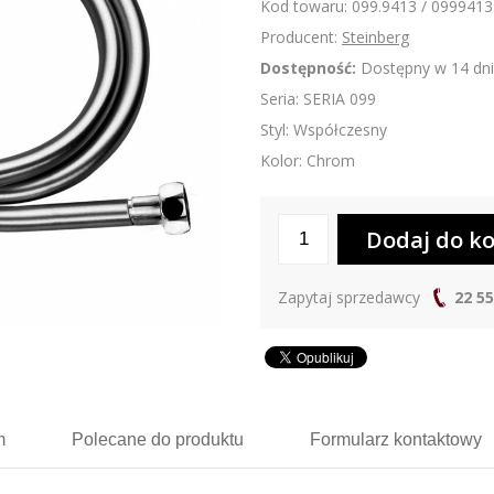
Kod towaru: 099.9413 / 0999413
Producent:
Steinberg
Dostępność:
Dostępny w 14 dni
Seria: SERIA 099
Styl: Współczesny
Kolor: Chrom
Zapytaj sprzedawcy
22 55
m
Polecane
do produktu
Formularz
kontaktowy