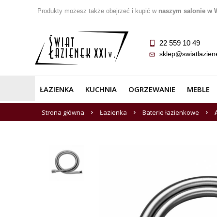
Produkty możesz także obejrzeć i kupić w
naszym salonie w 
22 559 10 49
sklep@swiatlazien
ŁAZIENKA
KUCHNIA
OGRZEWANIE
MEBLE
Strona główna
Łazienka
Baterie łazienkowe