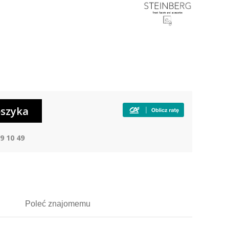
9 10 49
Poleć
znajomemu