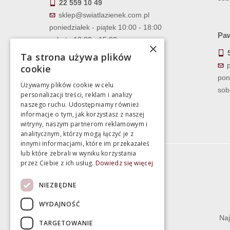
22 559 10 49
sklep@swiatlazienek.com.pl
poniedziałek - piątek 10:00 - 18:00
Paw
sobota 10:00 - 15:00
×
Ta strona używa plików
cookie
pon
Używamy plików cookie w celu
sob
personalizacji treści, reklam i analizy
naszego ruchu. Udostępniamy również
informacje o tym, jak korzystasz z naszej
witryny, naszym partnerom reklamowym i
analitycznym, którzy mogą łączyć je z
innymi informacjami, które im przekazałeś
lub które zebrali w wyniku korzystania
przez Ciebie z ich usług.
Dowiedz się więcej
Informacje
NIEZBĘDNE
Termin realizacji zamówienia
WYDAJNOŚĆ
Dostępność produktów
Naj
TARGETOWANIE