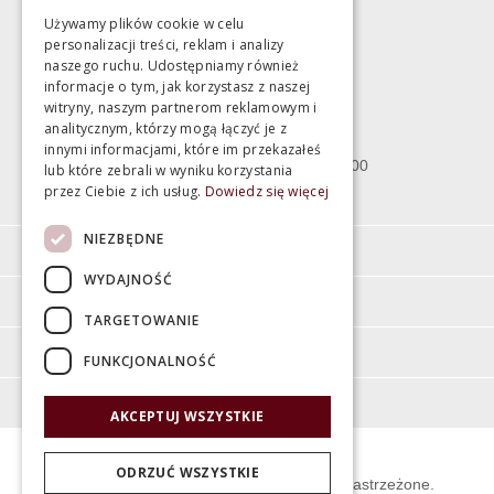
Używamy plików cookie w celu
personalizacji treści, reklam i analizy
Magazyn
naszego ruchu. Udostępniamy również
informacje o tym, jak korzystasz z naszej
witryny, naszym partnerom reklamowym i
Bartycka 24/26 Hala 100
analitycznym, którzy mogą łączyć je z
00-716 Warszawa
innymi informacjami, które im przekazałeś
poniedziałek - piątek 10:00 - 18:00
lub które zebrali w wyniku korzystania
przez Ciebie z ich usług.
Dowiedz się więcej
sobota 10:00 - 15:00
NIEZBĘDNE
Informacje
WYDAJNOŚĆ
Pomoc
TARGETOWANIE
Moje konto
FUNKCJONALNOŚĆ
O firmie
AKCEPTUJ WSZYSTKIE
ODRZUĆ WSZYSTKIE
© Świat Łazienek XXI w. Wszelkie prawa zastrzeżone.