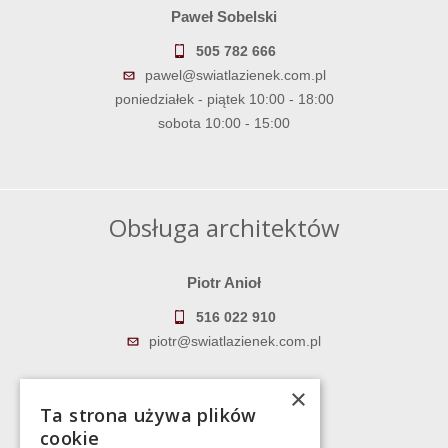
Paweł Sobelski
505 782 666
pawel@swiatlazienek.com.pl
poniedziałek - piątek 10:00 - 18:00
sobota 10:00 - 15:00
Obsługa architektów
Piotr Anioł
516 022 910
piotr@swiatlazienek.com.pl
Marek Pientka
×
Ta strona używa plików
783 043 083
cookie
marek@swiatlazienek.eu