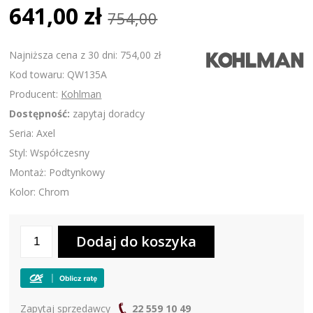
641,00 zł
754,00
Najniższa cena z 30 dni: 754,00 zł
Kod towaru: QW135A
Producent:
Kohlman
Dostępność:
zapytaj doradcy
Seria: Axel
Styl: Współczesny
Montaż: Podtynkowy
Kolor: Chrom
Zapytaj sprzedawcy
22 559 10 49