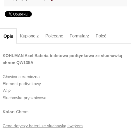
Kupione z
Polecane
Formularz
Poleć
Opis
KOHLMAN Axel Bateria bidetowa podtynkowa ze słuchawką
chrom QW135A
Głowica ceramiczna
Element podtynkowy
Wąż
Słuchawka prysznicowa
Kolor:
Chrom
Cena dotyczy baterii ze słuchawką i wężem