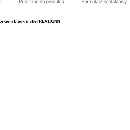
m
Polecane
do produktu
Formularz
kontaktowy
orkiem black nickel RLA101NN