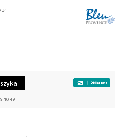
 zł
9 10 49