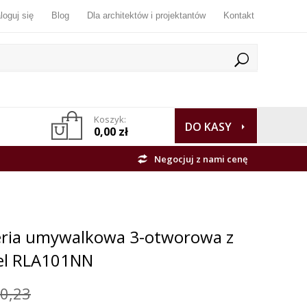
loguj się
Blog
Dla architektów i projektantów
Kontakt
Koszyk:
DO KASY
0,00 zł
Negocjuj z nami cenę
eria umywalkowa 3-otworowa z
kel RLA101NN
0,23