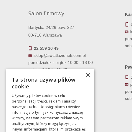
Salon firmowy
Ka
Bartycka 24/26 paw. 227
00-716 Warszawa
pon
sob
22 559 10 49
sklep@swiatlazienek.com.pl
poniedziałek - piątek 10:00 - 18:00
Paw
sobota 10:00 - 15:00
×
Ta strona używa plików
cookie
pon
Używamy plików cookie w celu
sob
personalizacji treści, reklam i analizy
naszego ruchu. Udostępniamy również
informacje o tym, jak korzystasz z naszej
witryny, naszym partnerom reklamowym i
analitycznym, którzy mogą łączyć je z
innymi informacjami, które im przekazałeś