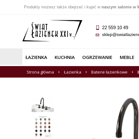
Produkty możesz także obejrzeć i kupić w
naszym salonie w 
22 559 10 49
sklep@swiatlazien
ŁAZIENKA
KUCHNIA
OGRZEWANIE
MEBLE
Strona główna
Łazienka
Baterie łazienkowe