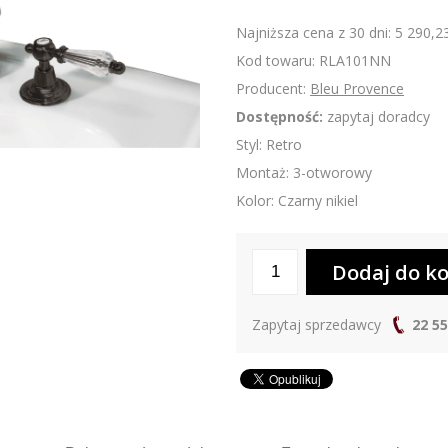
Najniższa cena z 30 dni: 5 290,23
Kod towaru: RLA101NN
Producent:
Bleu Provence
Dostępność:
zapytaj doradcy
Styl: Retro
Montaż: 3-otworowy
Kolor: Czarny nikiel
Zapytaj sprzedawcy
22 55