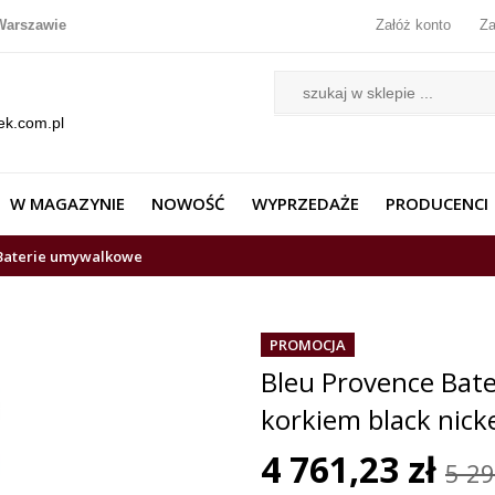
Warszawie
Załóż konto
Za
ek.com.pl
W MAGAZYNIE
NOWOŚĆ
WYPRZEDAŻE
PRODUCENCI
Baterie umywalkowe
PROMOCJA
Bleu Provence Bat
korkiem black nic
4 761,23 zł
5 29