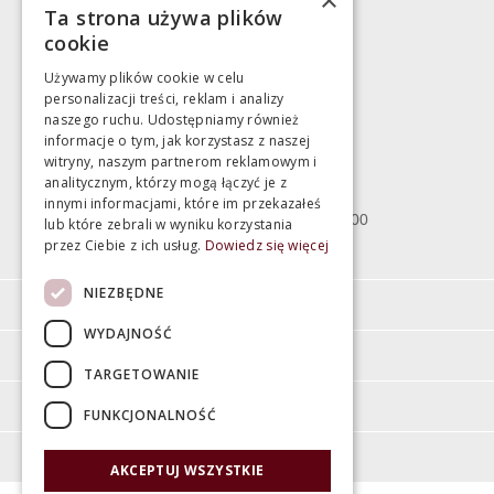
×
Ta strona używa plików
783 043 083
cookie
marek@swiatlazienek.eu
Używamy plików cookie w celu
personalizacji treści, reklam i analizy
Magazyn
naszego ruchu. Udostępniamy również
informacje o tym, jak korzystasz z naszej
witryny, naszym partnerom reklamowym i
Bartycka 24/26 Hala 100
analitycznym, którzy mogą łączyć je z
00-716 Warszawa
innymi informacjami, które im przekazałeś
poniedziałek - piątek 10:00 - 18:00
lub które zebrali w wyniku korzystania
przez Ciebie z ich usług.
Dowiedz się więcej
sobota 10:00 - 15:00
NIEZBĘDNE
Informacje
WYDAJNOŚĆ
Pomoc
TARGETOWANIE
Moje konto
FUNKCJONALNOŚĆ
O firmie
AKCEPTUJ WSZYSTKIE