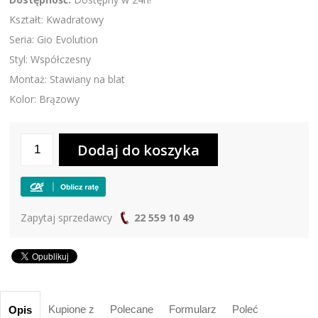
Kształt: Kwadratowy
Seria: Gio Evolution
Styl: Współczesny
Montaż: Stawiany na blat
Kolor: Brązowy
Zapytaj sprzedawcy
22 559 10 49
Kupione z
Polecane
Formularz
Poleć
Opis