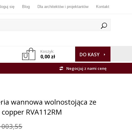
loguj się
Blog
Dla architektów i projektantów
Kontakt
Koszyk:
DO KASY
0,00 zł
Negocjuj z nami cenę
eria wannowa wolnostojąca ze
m copper RVA112RM
 003,55