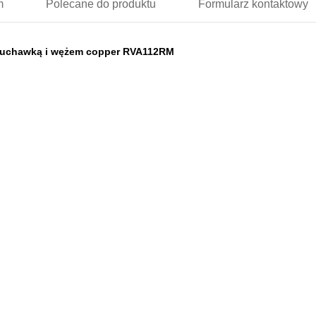
m
Polecane
do produktu
Formularz
kontaktowy
słuchawką i wężem copper RVA112RM