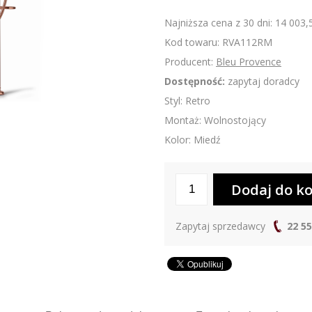
Najniższa cena z 30 dni: 14 003,
Kod towaru: RVA112RM
Producent:
Bleu Provence
Dostępność:
zapytaj doradcy
Styl: Retro
Montaż: Wolnostojący
Kolor: Miedź
Zapytaj sprzedawcy
22 55