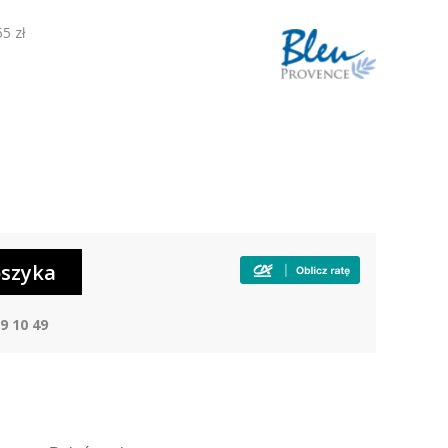
55 zł
9 10 49