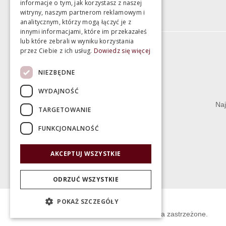
informacje o tym, jak korzystasz z naszej
witryny, naszym partnerom reklamowym i
analitycznym, którzy mogą łączyć je z
innymi informacjami, które im przekazałeś
lub które zebrali w wyniku korzystania
przez Ciebie z ich usług.
Dowiedz się więcej
Informacje
NIEZBĘDNE
Termin realizacji zamówienia
WYDAJNOŚĆ
Dostępność produktów
Naj
TARGETOWANIE
Koszty dostawy
FUNKCJONALNOŚĆ
Gwarancja i serwis
Zwrot towaru
AKCEPTUJ WSZYSTKIE
Deklaracje
ODRZUĆ WSZYSTKIE
POKAŻ SZCZEGÓŁY
© Świat Łazienek XXI w. Wszelkie prawa zastrzeżone.