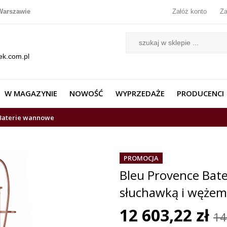
Warszawie
Załóż konto
Za
ek.com.pl
W MAGAZYNIE
NOWOŚĆ
WYPRZEDAŻE
PRODUCENCI
Baterie wannowe
PROMOCJA
Bleu Provence Bat
słuchawką i węże
12 603,22 zł
14