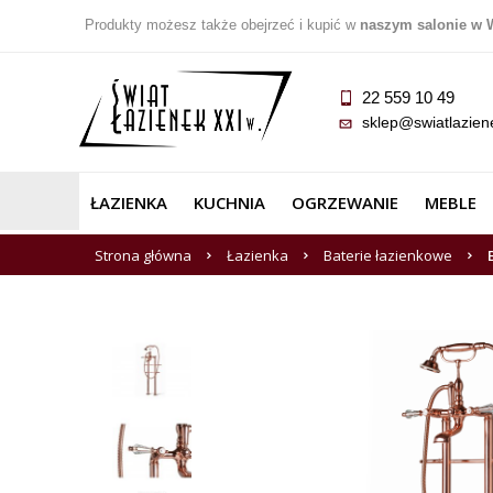
Produkty możesz także obejrzeć i kupić w
naszym salonie w 
22 559 10 49
sklep@swiatlazien
ŁAZIENKA
KUCHNIA
OGRZEWANIE
MEBLE
Strona główna
Łazienka
Baterie łazienkowe