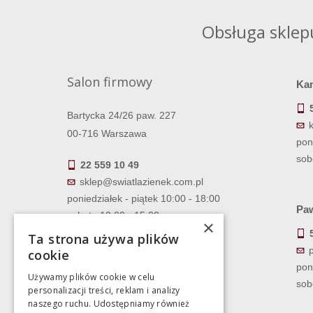
Obsługa sklep
Salon firmowy
Ka
Bartycka 24/26 paw. 227
00-716 Warszawa
pon
sob
22 559 10 49
sklep@swiatlazienek.com.pl
poniedziałek - piątek 10:00 - 18:00
Paw
sobota 10:00 - 15:00
×
Ta strona używa plików
cookie
pon
Używamy plików cookie w celu
sob
personalizacji treści, reklam i analizy
naszego ruchu. Udostępniamy również