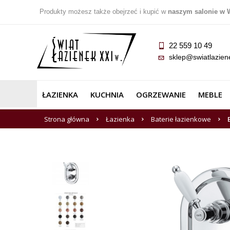
Produkty możesz także obejrzeć i kupić w
naszym salonie w 
22 559 10 49
sklep@swiatlazien
ŁAZIENKA
KUCHNIA
OGRZEWANIE
MEBLE
Strona główna
Łazienka
Baterie łazienkowe