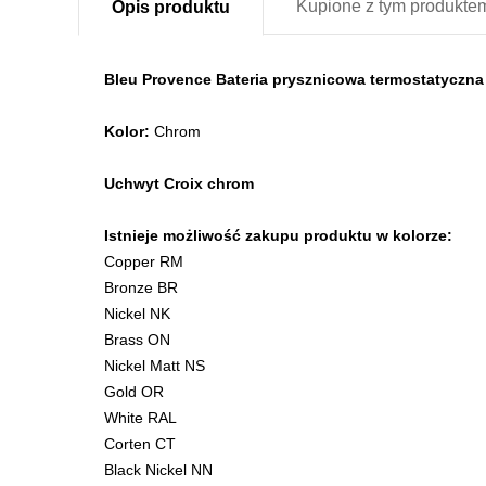
Kupione z
tym produkte
Opis
produktu
Bleu Provence Bateria prysznicowa termostatycz
Kolor:
Chrom
Uchwyt Croix chrom
Istnieje możliwość zakupu produktu w kolorze:
Copper RM
Bronze BR
Nickel NK
Brass ON
Nickel Matt NS
Gold OR
White RAL
Corten CT
Black Nickel NN