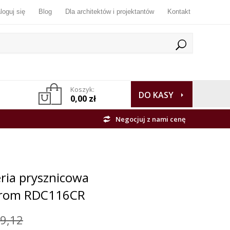
loguj się
Blog
Dla architektów i projektantów
Kontakt
Koszyk:
DO KASY
0,00 zł
Negocjuj z nami cenę
ria prysznicowa
hrom RDC116CR
9,12