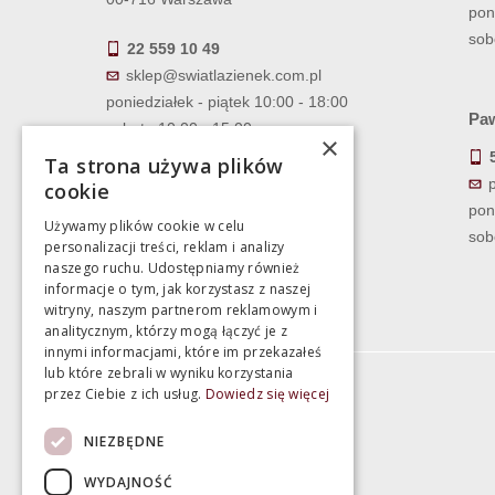
pon
sob
22 559 10 49
sklep@swiatlazienek.com.pl
poniedziałek - piątek 10:00 - 18:00
Paw
sobota 10:00 - 15:00
×
Ta strona używa plików
cookie
pon
Używamy plików cookie w celu
sob
personalizacji treści, reklam i analizy
naszego ruchu. Udostępniamy również
informacje o tym, jak korzystasz z naszej
witryny, naszym partnerom reklamowym i
analitycznym, którzy mogą łączyć je z
innymi informacjami, które im przekazałeś
lub które zebrali w wyniku korzystania
przez Ciebie z ich usług.
Dowiedz się więcej
Informacje
NIEZBĘDNE
Termin realizacji zamówienia
WYDAJNOŚĆ