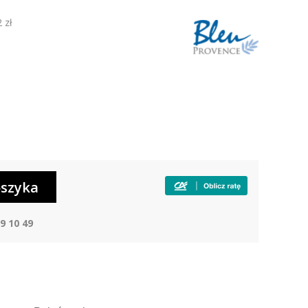
 zł
9 10 49