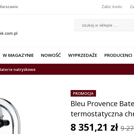
Warszawie
Załóż konto
Za
ek.com.pl
W MAGAZYNIE
NOWOŚĆ
WYPRZEDAŻE
PRODUCENCI
Baterie natryskowe
PROMOCJA
Bleu Provence Bate
termostatyczna c
8 351,21 zł
9 27