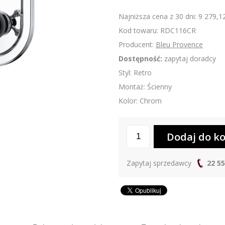
Najniższa cena z 30 dni: 9 279,12
Kod towaru: RDC116CR
Producent:
Bleu Provence
Dostępność:
zapytaj doradcy
Styl: Retro
Montaż: Ścienny
Kolor: Chrom
Zapytaj sprzedawcy
22 55