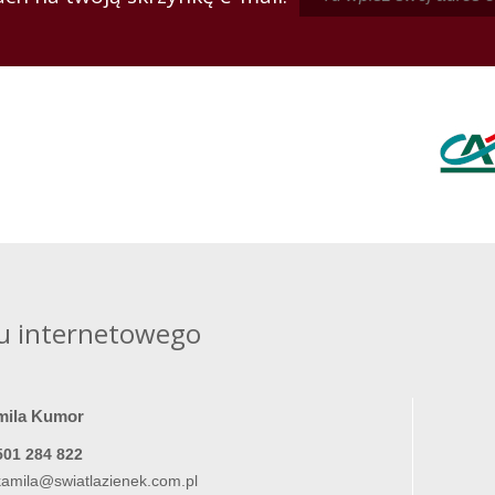
u internetowego
mila Kumor
501 284 822
kamila@swiatlazienek.com.pl