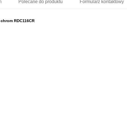
m
Polecane
do produktu
Formularz
kontaktowy
na chrom RDC116CR