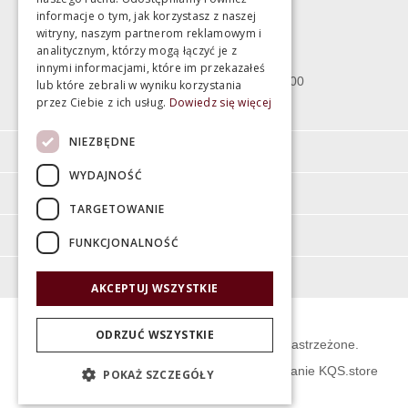
informacje o tym, jak korzystasz z naszej
witryny, naszym partnerom reklamowym i
Bartycka 24/26 Hala 100
analitycznym, którzy mogą łączyć je z
00-716 Warszawa
innymi informacjami, które im przekazałeś
poniedziałek - piątek 10:00 - 18:00
lub które zebrali w wyniku korzystania
przez Ciebie z ich usług.
Dowiedz się więcej
sobota 10:00 - 15:00
NIEZBĘDNE
Informacje
WYDAJNOŚĆ
Pomoc
TARGETOWANIE
Moje konto
FUNKCJONALNOŚĆ
O firmie
AKCEPTUJ WSZYSTKIE
ODRZUĆ WSZYSTKIE
© Świat Łazienek XXI w. Wszelkie prawa zastrzeżone.
Projekt graficzny KQSDesign
:
Oprogramowanie KQS.store
POKAŻ SZCZEGÓŁY