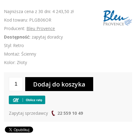
Najniższa cena z 30 dni: 4 243,50 zł
Kod towaru: PLGB06OR
Producent:
Bleu Provence
Dostępność:
zapytaj doradcy
Styl: Retro
Montaż: Ścienny
Kolor: Złoty
Zapytaj sprzedawcy
22 559 10 49