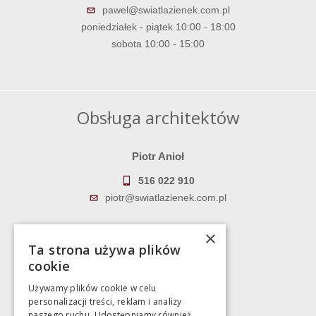
pawel@swiatlazienek.com.pl
poniedziałek - piątek 10:00 - 18:00
sobota 10:00 - 15:00
Obsługa architektów
Piotr Anioł
516 022 910
piotr@swiatlazienek.com.pl
Marek Pientka
×
Ta strona używa plików
783 043 083
cookie
marek@swiatlazienek.eu
Używamy plików cookie w celu
personalizacji treści, reklam i analizy
Magazyn
naszego ruchu. Udostępniamy również