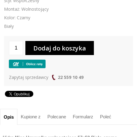
Styl: Współczesny
Montaż: Wolnostojący
Kolor: Czarny
Biały
Zapytaj sprzedawcy
22 559 10 49
Kupione z
Polecane
Formularz
Poleć
Opis