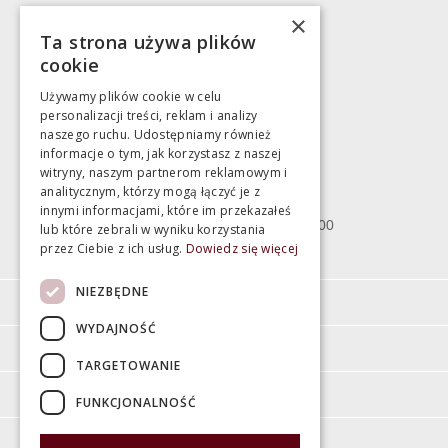
Marek Pientka
×
Ta strona używa plików
783 043 083
cookie
marek@swiatlazienek.eu
Używamy plików cookie w celu
personalizacji treści, reklam i analizy
Magazyn
naszego ruchu. Udostępniamy również
informacje o tym, jak korzystasz z naszej
witryny, naszym partnerom reklamowym i
Bartycka 24/26 Hala 100
analitycznym, którzy mogą łączyć je z
00-716 Warszawa
innymi informacjami, które im przekazałeś
poniedziałek - piątek 10:00 - 18:00
lub które zebrali w wyniku korzystania
przez Ciebie z ich usług.
Dowiedz się więcej
sobota 10:00 - 15:00
NIEZBĘDNE
Informacje
WYDAJNOŚĆ
Pomoc
TARGETOWANIE
Moje konto
FUNKCJONALNOŚĆ
O firmie