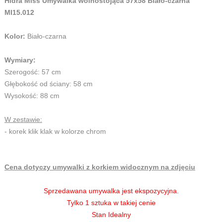
Hidra Miss Umywalka wolnostojąca 57x58 Biało-czarna
MI15.012
Kolor:
Biało-czarna
Wymiary:
Szerogość: 57 cm
Głębokość od ściany: 58 cm
Wysokość: 88 cm
W zestawie:
- korek klik klak w kolorze chrom
Cena dotyczy umywalki z korkiem widocznym na zdjęciu
Sprzedawana umywalka jest ekspozycyjna.
Tylko 1 sztuka w takiej cenie
Stan Idealny