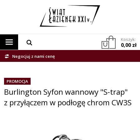
Koszyk:
0,00 zł
Negocjuj z nami cenę
PROMOCJA
Burlington Syfon wannowy "S-trap"
z przyłączem w podłogę chrom CW3S