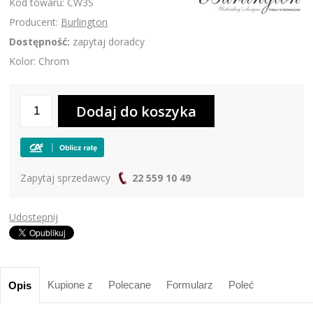
Kod towaru: CW3S
Producent:
Burlington
Dostępność:
zapytaj doradcy
Kolor: Chrom
Zapytaj sprzedawcy
22 559 10 49
Udostępnij
Kupione z
Polecane
Formularz
Poleć
Opis