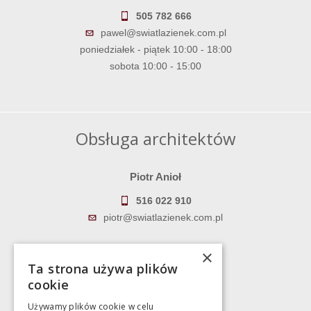
505 782 666
pawel@swiatlazienek.com.pl
poniedziałek - piątek 10:00 - 18:00
sobota 10:00 - 15:00
Obsługa architektów
Piotr Anioł
516 022 910
piotr@swiatlazienek.com.pl
Marek Pientka
×
Ta strona używa plików
783 043 083
cookie
marek@swiatlazienek.eu
Używamy plików cookie w celu