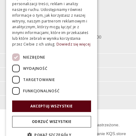
personalizacji treści, reklam i analizy
Magazyn
naszego ruchu. Udostępniamy również
informacje o tym, jak korzystasz z naszej
witryny, naszym partnerom reklamowym i
Bartycka 24/26 Hala 100
analitycznym, którzy mogą łączyć je z
00-716 Warszawa
innymi informacjami, które im przekazałeś
poniedziałek - piątek 10:00 - 18:00
lub które zebrali w wyniku korzystania
przez Ciebie z ich usług.
Dowiedz się więcej
sobota 10:00 - 15:00
NIEZBĘDNE
Informacje
WYDAJNOŚĆ
Pomoc
TARGETOWANIE
Moje konto
FUNKCJONALNOŚĆ
O firmie
AKCEPTUJ WSZYSTKIE
ODRZUĆ WSZYSTKIE
© Świat Łazienek XXI w. Wszelkie prawa zastrzeżone.
Projekt graficzny KQSDesign
:
Oprogramowanie KQS.store
POKAŻ SZCZEGÓŁY