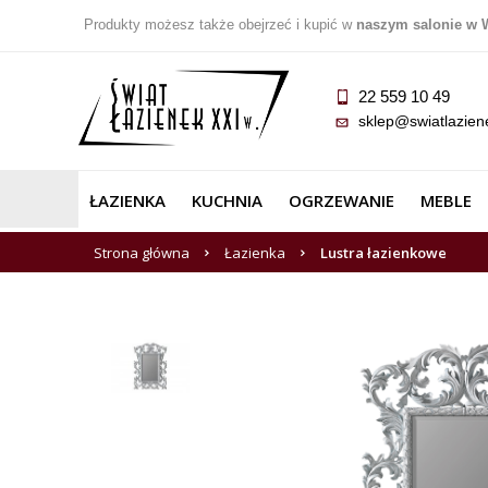
Produkty możesz także obejrzeć i kupić w
naszym salonie w 
22 559 10 49
sklep@swiatlazien
ŁAZIENKA
KUCHNIA
OGRZEWANIE
MEBLE
Strona główna
Łazienka
Lustra łazienkowe