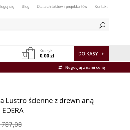
loguj się
Blog
Dla architektów i projektantów
Kontakt
Koszyk:
DO KASY
0,00 zł
Negocjuj z nami cenę
a Lustro ścienne z drewnianą
d EDERA
 787,08