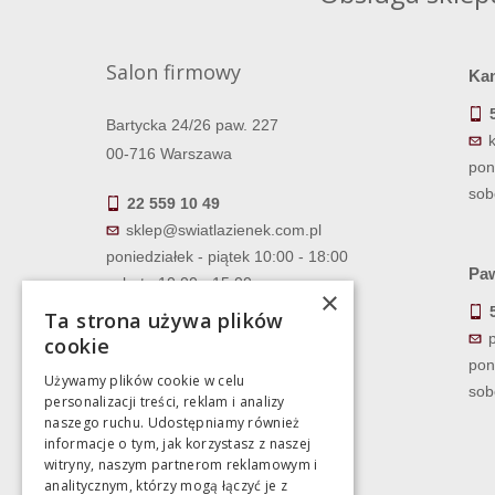
Salon firmowy
Ka
Bartycka 24/26 paw. 227
00-716 Warszawa
pon
sob
22 559 10 49
sklep@swiatlazienek.com.pl
poniedziałek - piątek 10:00 - 18:00
Paw
sobota 10:00 - 15:00
×
Ta strona używa plików
cookie
pon
Używamy plików cookie w celu
sob
personalizacji treści, reklam i analizy
naszego ruchu. Udostępniamy również
informacje o tym, jak korzystasz z naszej
witryny, naszym partnerom reklamowym i
analitycznym, którzy mogą łączyć je z