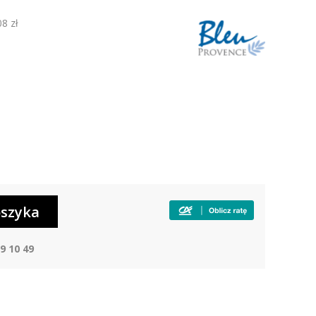
08 zł
9 10 49