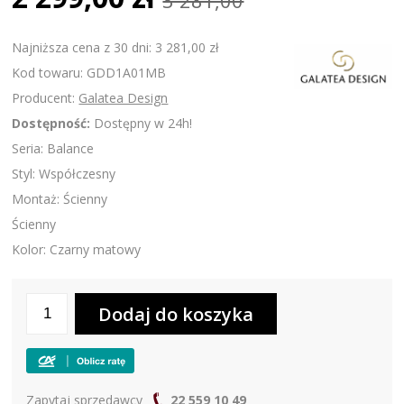
3 281,00
Najniższa cena z 30 dni: 3 281,00 zł
Kod towaru: GDD1A01MB
Producent:
Galatea Design
Dostępność:
Dostępny w 24h!
Seria: Balance
Styl: Współczesny
Montaż: Ścienny
Ścienny
Kolor: Czarny matowy
Zapytaj sprzedawcy
22 559 10 49