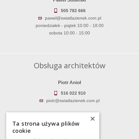
505 782 666
pawel@swiatlazienek.com.pl
poniedziałek - piątek 10:00 - 18:00
sobota 10:00 - 15:00
Obsługa architektów
Piotr Anioł
516 022 910
piotr@swiatlazienek.com.pl
Marek Pientka
×
Ta strona używa plików
783 043 083
cookie
marek@swiatlazienek.eu