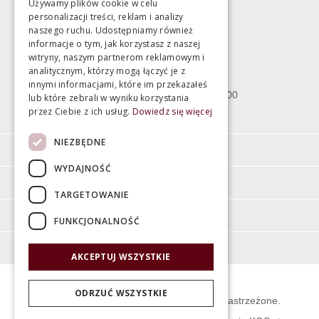
Używamy plików cookie w celu
personalizacji treści, reklam i analizy
Magazyn
naszego ruchu. Udostępniamy również
informacje o tym, jak korzystasz z naszej
witryny, naszym partnerom reklamowym i
Bartycka 24/26 Hala 100
analitycznym, którzy mogą łączyć je z
00-716 Warszawa
innymi informacjami, które im przekazałeś
poniedziałek - piątek 10:00 - 18:00
lub które zebrali w wyniku korzystania
przez Ciebie z ich usług.
Dowiedz się więcej
sobota 10:00 - 15:00
NIEZBĘDNE
Informacje
WYDAJNOŚĆ
Pomoc
TARGETOWANIE
Moje konto
FUNKCJONALNOŚĆ
O firmie
AKCEPTUJ WSZYSTKIE
ODRZUĆ WSZYSTKIE
© Świat Łazienek XXI w. Wszelkie prawa zastrzeżone.