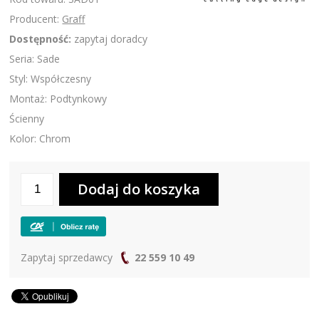
Producent:
Graff
Dostępność:
zapytaj doradcy
Seria: Sade
Styl: Współczesny
Montaż: Podtynkowy
Ścienny
Kolor: Chrom
Zapytaj sprzedawcy
22 559 10 49