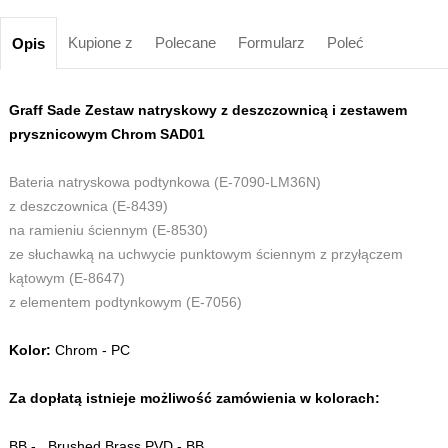
Kupione z
Polecane
Formularz
Poleć
Opis
Graff Sade Zestaw natryskowy z deszczownicą i zestawem
prysznicowym Chrom SAD01
Bateria natryskowa podtynkowa (E-7090-LM36N)
z deszczownica (E-8439)
na ramieniu ściennym (E-8530)
ze słuchawką na uchwycie punktowym ściennym z przyłączem
kątowym (E-8647)
z elementem podtynkowym (E-7056)
Kolor:
Chrom - PC
Za dopłatą istnieje możliwość zamówienia w kolorach:
BB - Brushed Brass PVD - BB