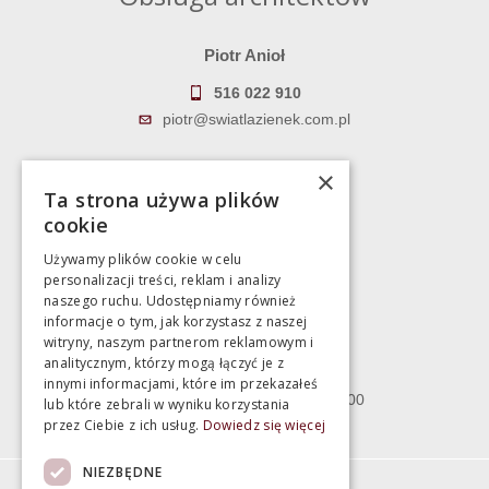
Piotr Anioł
516 022 910
piotr@swiatlazienek.com.pl
Marek Pientka
×
Ta strona używa plików
783 043 083
cookie
marek@swiatlazienek.eu
Używamy plików cookie w celu
personalizacji treści, reklam i analizy
Magazyn
naszego ruchu. Udostępniamy również
informacje o tym, jak korzystasz z naszej
witryny, naszym partnerom reklamowym i
Bartycka 24/26 Hala 100
analitycznym, którzy mogą łączyć je z
00-716 Warszawa
innymi informacjami, które im przekazałeś
poniedziałek - piątek 10:00 - 18:00
lub które zebrali w wyniku korzystania
przez Ciebie z ich usług.
Dowiedz się więcej
sobota 10:00 - 15:00
NIEZBĘDNE
Informacje