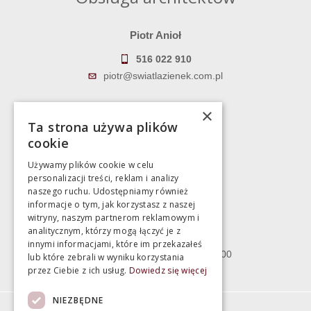
Piotr Anioł
516 022 910
piotr@swiatlazienek.com.pl
Marek Pientka
×
Ta strona używa plików
783 043 083
cookie
marek@swiatlazienek.eu
Używamy plików cookie w celu
personalizacji treści, reklam i analizy
Magazyn
naszego ruchu. Udostępniamy również
informacje o tym, jak korzystasz z naszej
witryny, naszym partnerom reklamowym i
Bartycka 24/26 Hala 100
analitycznym, którzy mogą łączyć je z
00-716 Warszawa
innymi informacjami, które im przekazałeś
poniedziałek - piątek 10:00 - 18:00
lub które zebrali w wyniku korzystania
przez Ciebie z ich usług.
Dowiedz się więcej
sobota 10:00 - 15:00
NIEZBĘDNE
Informacje