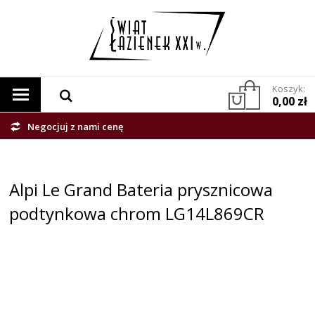
Koszyk:
0,00 zł
Negocjuj z nami cenę
Alpi Le Grand Bateria prysznicowa
podtynkowa chrom LG14L869CR