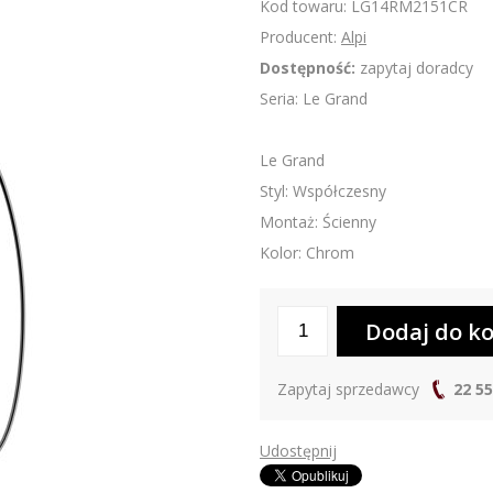
Kod towaru: LG14RM2151CR
Producent:
Alpi
Dostępność:
zapytaj doradcy
Seria: Le Grand
Le Grand
Styl: Współczesny
Montaż: Ścienny
Kolor: Chrom
Zapytaj sprzedawcy
22 55
Udostępnij