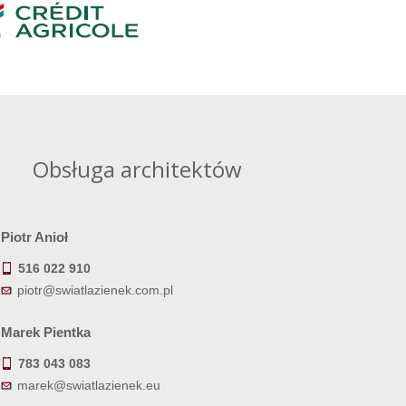
Obsługa architektów
Piotr Anioł
516 022 910
piotr@swiatlazienek.com.pl
Marek Pientka
783 043 083
marek@swiatlazienek.eu