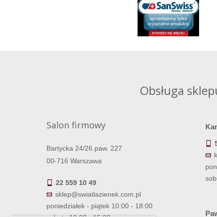
Obsługa sklep
Salon firmowy
Ka
Bartycka 24/26 paw. 227
00-716 Warszawa
pon
sob
22 559 10 49
sklep@swiatlazienek.com.pl
poniedziałek - piątek 10:00 - 18:00
Paw