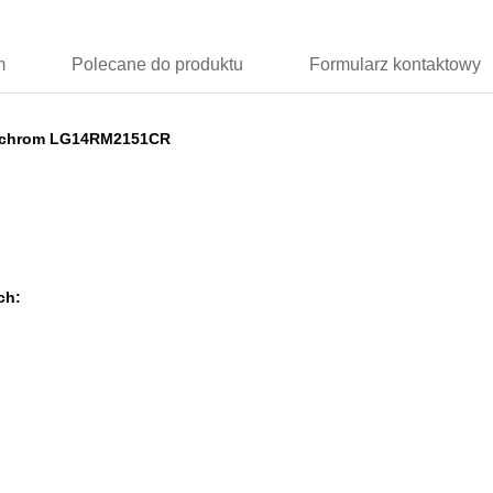
m
Polecane
do produktu
Formularz
kontaktowy
ny chrom LG14RM2151CR
ch: