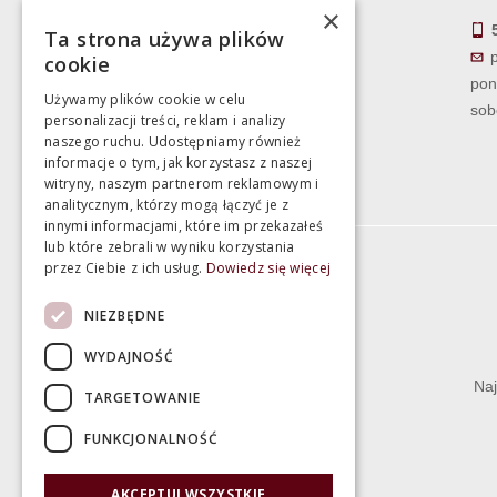
sobota 10:00 - 15:00
×
Ta strona używa plików
cookie
pon
Używamy plików cookie w celu
sob
personalizacji treści, reklam i analizy
naszego ruchu. Udostępniamy również
informacje o tym, jak korzystasz z naszej
witryny, naszym partnerom reklamowym i
analitycznym, którzy mogą łączyć je z
innymi informacjami, które im przekazałeś
lub które zebrali w wyniku korzystania
przez Ciebie z ich usług.
Dowiedz się więcej
Informacje
NIEZBĘDNE
Termin realizacji zamówienia
WYDAJNOŚĆ
Dostępność produktów
Naj
TARGETOWANIE
Koszty dostawy
FUNKCJONALNOŚĆ
Gwarancja i serwis
Zwrot towaru
AKCEPTUJ WSZYSTKIE