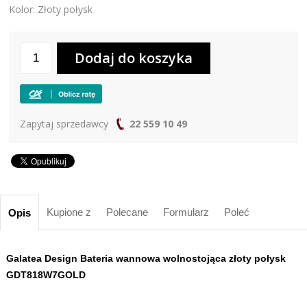
Kolor: Złoty połysk
Zapytaj sprzedawcy
22 559 10 49
Kupione z
Polecane
Formularz
Poleć
Opis
Galatea Design Bateria wannowa wolnostojąca złoty połysk
GDT818W7GOLD