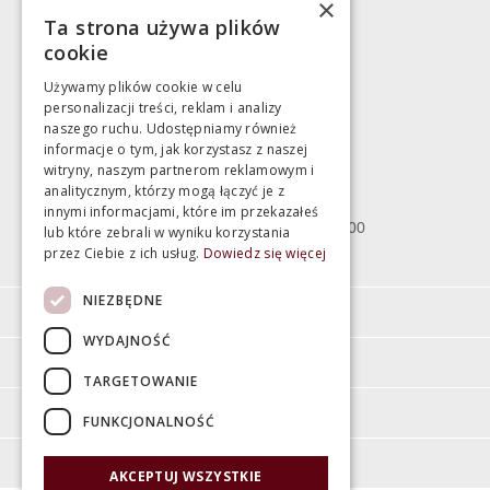
×
Ta strona używa plików
783 043 083
cookie
marek@swiatlazienek.eu
Używamy plików cookie w celu
personalizacji treści, reklam i analizy
Magazyn
naszego ruchu. Udostępniamy również
informacje o tym, jak korzystasz z naszej
witryny, naszym partnerom reklamowym i
Bartycka 24/26 Hala 100
analitycznym, którzy mogą łączyć je z
00-716 Warszawa
innymi informacjami, które im przekazałeś
poniedziałek - piątek 10:00 - 18:00
lub które zebrali w wyniku korzystania
przez Ciebie z ich usług.
Dowiedz się więcej
sobota 10:00 - 15:00
NIEZBĘDNE
Informacje
WYDAJNOŚĆ
Pomoc
TARGETOWANIE
Moje konto
FUNKCJONALNOŚĆ
O firmie
AKCEPTUJ WSZYSTKIE