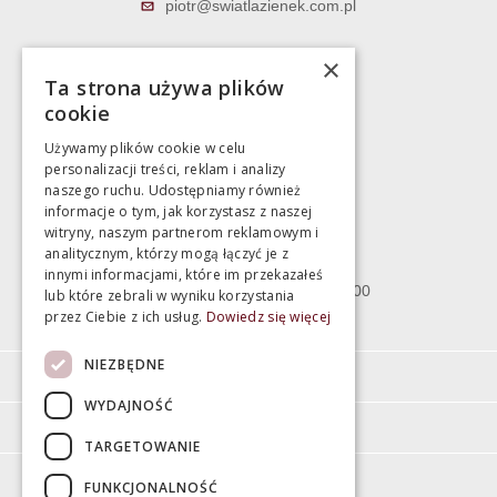
piotr@swiatlazienek.com.pl
Marek Pientka
×
Ta strona używa plików
783 043 083
cookie
marek@swiatlazienek.eu
Używamy plików cookie w celu
personalizacji treści, reklam i analizy
Magazyn
naszego ruchu. Udostępniamy również
informacje o tym, jak korzystasz z naszej
witryny, naszym partnerom reklamowym i
Bartycka 24/26 Hala 100
analitycznym, którzy mogą łączyć je z
00-716 Warszawa
innymi informacjami, które im przekazałeś
poniedziałek - piątek 10:00 - 18:00
lub które zebrali w wyniku korzystania
przez Ciebie z ich usług.
Dowiedz się więcej
sobota 10:00 - 15:00
NIEZBĘDNE
Informacje
WYDAJNOŚĆ
Pomoc
TARGETOWANIE
Moje konto
FUNKCJONALNOŚĆ