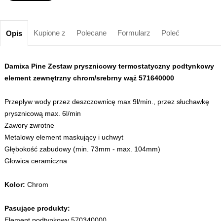
Kupione z
Polecane
Formularz
Poleć
Opis
Damixa Pine Zestaw prysznicowy termostatyczny podtynkowy
element zewnętrzny chrom/srebrny wąż 571640000
Przepływ wody przez deszczownicę max 9l/min., przez słuchawkę
prysznicową max. 6l/min
Zawory zwrotne
Metalowy element maskujący i uchwyt
Głębokość zabudowy (min. 73mm - max. 104mm)
Głowica ceramiczna
Kolor:
Chrom
Pasujące produkty:
Element podtynkowy 570340000