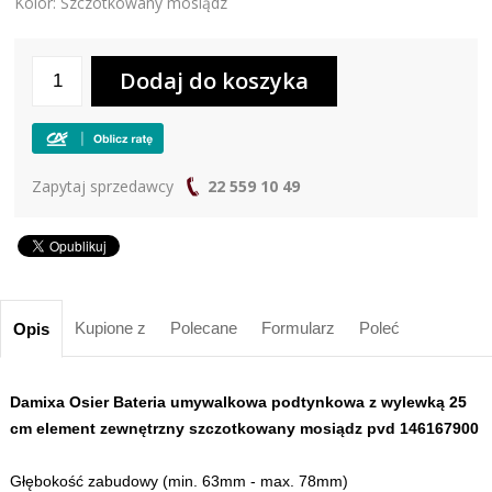
Kolor: Szczotkowany mosiądz
Zapytaj sprzedawcy
22 559 10 49
Kupione z
Polecane
Formularz
Poleć
Opis
Damixa Osier Bateria umywalkowa podtynkowa z wylewką 25
cm element zewnętrzny szczotkowany mosiądz pvd 146167900
Głębokość zabudowy (min. 63mm - max. 78mm)