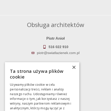
Obsługa architektów
Piotr Anioł
516 022 910
piotr@swiatlazienek.com.pl
Marek Pientka
×
Ta strona używa plików
783 043 083
cookie
marek@swiatlazienek.eu
Używamy plików cookie w celu
personalizacji treści, reklam i analizy
Magazyn
naszego ruchu. Udostępniamy również
informacje o tym, jak korzystasz z naszej
witryny, naszym partnerom reklamowym i
Bartycka 24/26 Hala 100
analitycznym, którzy mogą łączyć je z
00-716 Warszawa