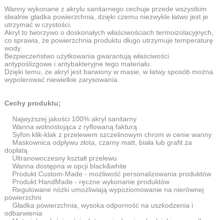
Wanny wykonane z akrylu sanitarnego cechuje przede wszystkim
idealnie gładka powierzchnia, dzięki czemu niezwykle łatwo jest je
utrzymać w czystości.
Akryl to tworzywo o doskonałych właściwościach termoizolacyjnych,
co sprawia, że powierzchnia produktu długo utrzymuje temperaturę
wody.
Bezpieczeństwo użytkowania gwarantują właściwości
antypoślizgowe i antybakteryjne tego materiału.
Dzięki temu, że akryl jest barwiony w masie, w łatwy sposób można
wypolerować niewielkie zarysowania.
Cechy produktu;
Najwyższej jakości 100% akryl sanitarny
Wanna wolnostojąca z ryflowaną fakturą
Syfon klik-klak z przelewem szczelinowym chrom w cenie wanny
Maskownica odpływu złota, czarny matt, biała lub grafit za
dopłatą
Ultranowoczesny kształt przelewu
Wanna dostępna w opcji black&white
Produkt Custom-Made - możliwość personalizowania produktów
Produkt HandMade - ręczne wykonanie produktów
Regulowane nóżki umożliwiają wypoziomowanie na nierównej
powierzchni
Gładka powierzchnia, wysoka odporność na uszkodzenia i
odbarwienia