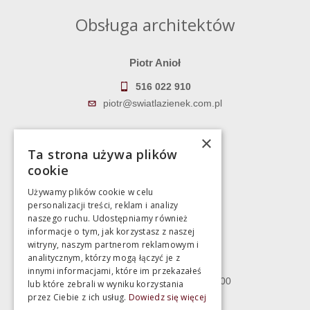
Obsługa architektów
Piotr Anioł
516 022 910
piotr@swiatlazienek.com.pl
Marek Pientka
×
Ta strona używa plików
783 043 083
cookie
marek@swiatlazienek.eu
Używamy plików cookie w celu
personalizacji treści, reklam i analizy
Magazyn
naszego ruchu. Udostępniamy również
informacje o tym, jak korzystasz z naszej
witryny, naszym partnerom reklamowym i
Bartycka 24/26 Hala 100
analitycznym, którzy mogą łączyć je z
00-716 Warszawa
innymi informacjami, które im przekazałeś
poniedziałek - piątek 10:00 - 18:00
lub które zebrali w wyniku korzystania
przez Ciebie z ich usług.
Dowiedz się więcej
sobota 10:00 - 15:00