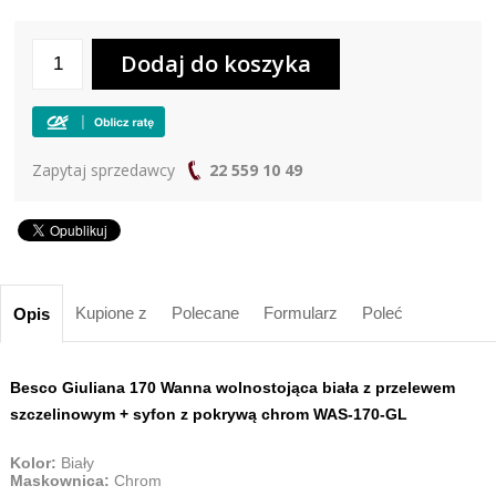
Zapytaj sprzedawcy
22 559 10 49
Kupione z
Polecane
Formularz
Poleć
Opis
Besco Giuliana 170 Wanna wolnostojąca biała z przelewem
szczelinowym + syfon z pokrywą chrom WAS-170-GL
Kolor:
Biały
Maskownica:
Chrom