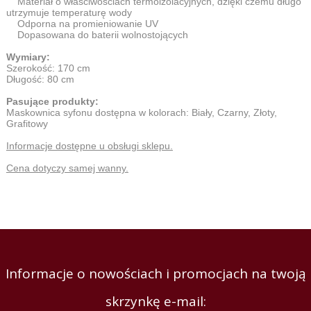
Materiał o właściwościach termoizolacyjnych, dzięki czemu długo
utrzymuje temperaturę wody
Odporna na promieniowanie UV
Dopasowana do baterii wolnostojących
Wymiary:
Szerokość: 170 cm
Długość: 80 cm
Pasujące produkty:
Maskownica syfonu dostępna w kolorach: Biały, Czarny, Złoty,
Grafitowy
Informacje dostępne u obsługi sklepu.
Cena dotyczy samej wanny.
Informacje o nowościach i promocjach na twoją
skrzynkę e-mail: