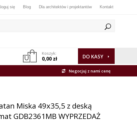
loguj się
Blog
Dla architektów i projektantów
Kontakt
Koszyk:
DO KASY
0,00 zł
Negocjuj z nami cenę
atan Miska 49x35,5 z deską
y mat GDB2361MB WYPRZEDAŻ