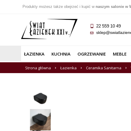
Produkty możesz także obejrzeć i kupić w
naszym salonie w 
22 559 10 49
sklep@swiatlazien
ŁAZIENKA
KUCHNIA
OGRZEWANIE
MEBLE
Strona główna
Łazienka
Ceramika Sanitarna