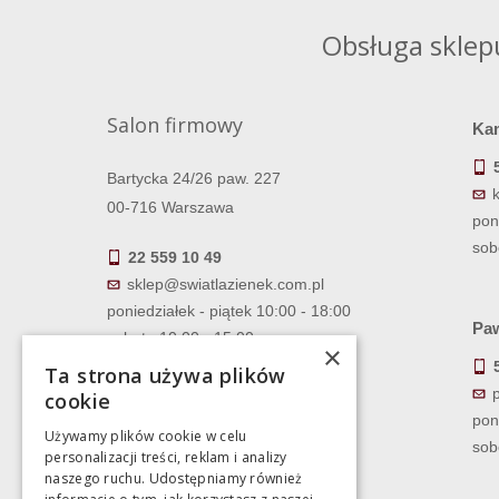
Obsługa sklep
Salon firmowy
Ka
Bartycka 24/26 paw. 227
00-716 Warszawa
pon
sob
22 559 10 49
sklep@swiatlazienek.com.pl
poniedziałek - piątek 10:00 - 18:00
Paw
sobota 10:00 - 15:00
×
Ta strona używa plików
cookie
pon
Używamy plików cookie w celu
sob
personalizacji treści, reklam i analizy
naszego ruchu. Udostępniamy również