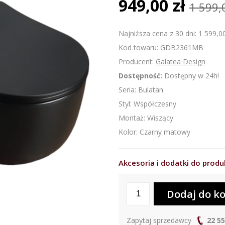
949,00 zł
1 599,
Najniższa cena z 30 dni: 1 599,00
Kod towaru: GDB2361MB
Producent:
Galatea Design
Dostępność:
Dostępny w 24h!
Seria: Bulatan
Styl: Współczesny
Montaż: Wiszący
Kolor: Czarny matowy
Akcesoria i dodatki do prod
Zapytaj sprzedawcy
22 55