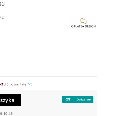
00
 zł
uktu
(
rozwiń listę
)
9 10 49