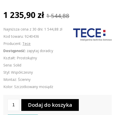
1 235,90 zł
1 544,88
Najniższa cena z 30 dni: 1 544,88 zł
Kod towaru: 9240436
Producent:
Tece
Dostępność:
zapytaj doradcy
Kształt: Prostokątny
Seria: Solid
Styl: Współczesny
Montaż: Ścienny
Kolor: Szczotkowany mosiądz