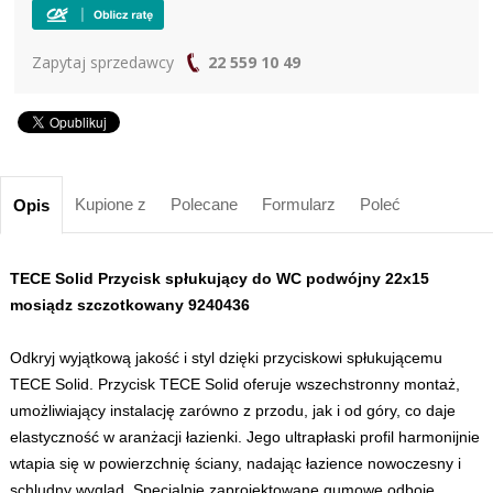
Zapytaj sprzedawcy
22 559 10 49
Kupione z
Polecane
Formularz
Poleć
Opis
TECE Solid Przycisk spłukujący do WC podwójny 22x15
mosiądz szczotkowany 9240436
Odkryj wyjątkową jakość i styl dzięki przyciskowi spłukującemu
TECE Solid. Przycisk TECE Solid oferuje wszechstronny montaż,
umożliwiający instalację zarówno z przodu, jak i od góry, co daje
elastyczność w aranżacji łazienki. Jego ultrapłaski profil harmonijnie
wtapia się w powierzchnię ściany, nadając łazience nowoczesny i
schludny wygląd. Specjalnie zaprojektowane gumowe odboje