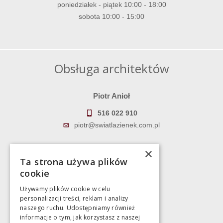
poniedziałek - piątek 10:00 - 18:00
sobota 10:00 - 15:00
Obsługa architektów
Piotr Anioł
516 022 910
piotr@swiatlazienek.com.pl
Marek Pientka
×
Ta strona używa plików
783 043 083
cookie
marek@swiatlazienek.eu
Używamy plików cookie w celu
personalizacji treści, reklam i analizy
Magazyn
naszego ruchu. Udostępniamy również
informacje o tym, jak korzystasz z naszej