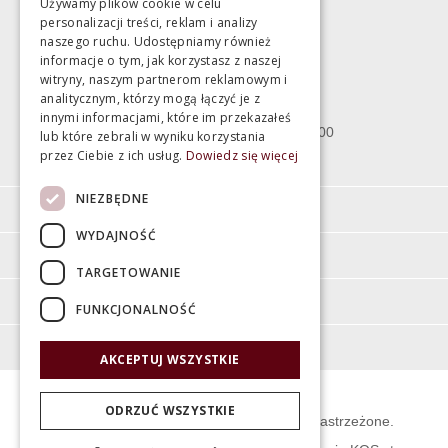
Używamy plików cookie w celu
personalizacji treści, reklam i analizy
Magazyn
naszego ruchu. Udostępniamy również
informacje o tym, jak korzystasz z naszej
witryny, naszym partnerom reklamowym i
Bartycka 24/26 Hala 100
analitycznym, którzy mogą łączyć je z
00-716 Warszawa
innymi informacjami, które im przekazałeś
poniedziałek - piątek 10:00 - 18:00
lub które zebrali w wyniku korzystania
przez Ciebie z ich usług.
Dowiedz się więcej
sobota 10:00 - 15:00
NIEZBĘDNE
Informacje
WYDAJNOŚĆ
Pomoc
TARGETOWANIE
Moje konto
FUNKCJONALNOŚĆ
O firmie
AKCEPTUJ WSZYSTKIE
ODRZUĆ WSZYSTKIE
© Świat Łazienek XXI w. Wszelkie prawa zastrzeżone.