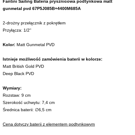
Fantini Sailing Bateria prysznicowa podtynkowa matt
gunmetal pvd 67P5J085B+4400M685A
2-drożny przełącznik z pokrętłem
Przyłącza: 1/2''
Kolor:
Matt Gunmetal PVD
Istnieje możliwość zamówienia baterii w kolorze:
Matt British Gold PVD
Deep Black PVD
Wymiary:
Rozstaw: 9 cm
Szerokość uchwytu: 7,4 cm
Średnica baterii: ∅6,5 cm
Cena dotyczy baterii z elementem podtynkowym