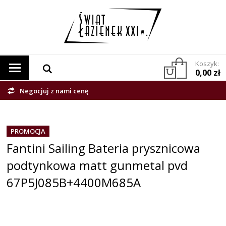
Koszyk:
0,00 zł
Negocjuj z nami cenę
PROMOCJA
Fantini Sailing Bateria prysznicowa
podtynkowa matt gunmetal pvd
67P5J085B+4400M685A