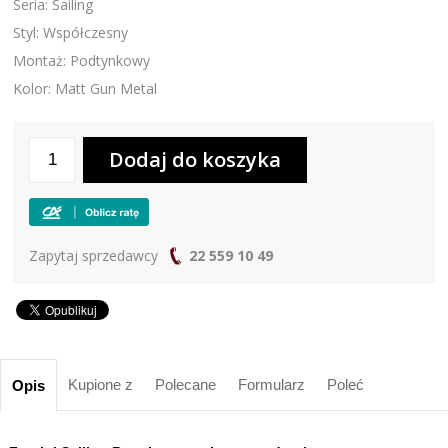
Seria: Sailing
Styl: Współczesny
Montaż: Podtynkowy
Kolor: Matt Gun Metal
Zapytaj sprzedawcy
22 559 10 49
Kupione z
Polecane
Formularz
Poleć
Opis