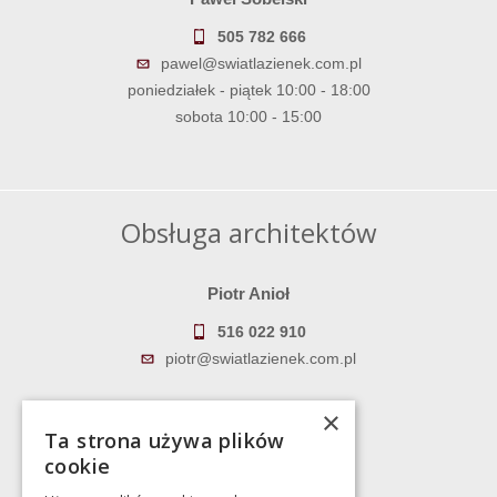
505 782 666
pawel@swiatlazienek.com.pl
poniedziałek - piątek 10:00 - 18:00
sobota 10:00 - 15:00
Obsługa architektów
Piotr Anioł
516 022 910
piotr@swiatlazienek.com.pl
Marek Pientka
×
Ta strona używa plików
783 043 083
cookie
marek@swiatlazienek.eu