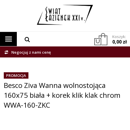
Koszyk:
0,00 zł
Negocjuj z nami cenę
PROMOCJA
Besco Ziva Wanna wolnostojąca
160x75 biała + korek klik klak chrom
WWA-160-ZKC