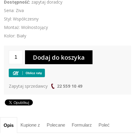
Dostępność:
zapytaj doradcy
Seria: Ziva
Styl: Współczesny
Montaż: Wolnostojący
Kolor: Biały
Zapytaj sprzedawcy
22 559 10 49
Kupione z
Polecane
Formularz
Poleć
Opis