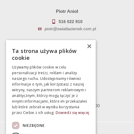
Piotr Anioł
516 022 910
piotr@swiatlazienek.com.pl
Marek Pientka
×
Ta strona używa plików
783 043 083
cookie
marek@swiatlazienek.eu
Używamy plików cookie w celu
personalizacji treści, reklam i analizy
Magazyn
naszego ruchu. Udostępniamy również
informacje o tym, jak korzystasz z naszej
witryny, naszym partnerom reklamowym i
Bartycka 24/26 Hala 100
analitycznym, którzy mogą łączyć je z
00-716 Warszawa
innymi informacjami, które im przekazałeś
poniedziałek - piątek 10:00 - 18:00
lub które zebrali w wyniku korzystania
przez Ciebie z ich usług.
Dowiedz się więcej
sobota 10:00 - 15:00
NIEZBĘDNE
Informacje