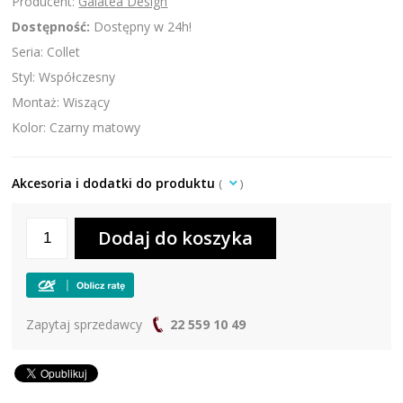
Producent:
Galatea Design
Dostępność:
Dostępny w 24h!
Seria: Collet
Styl: Współczesny
Montaż: Wiszący
Kolor: Czarny matowy
Akcesoria i dodatki do produktu
(
)
Zapytaj sprzedawcy
22 559 10 49