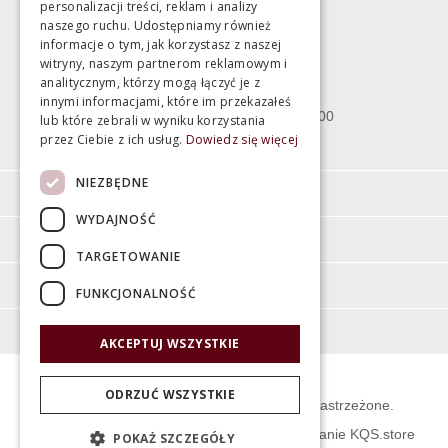
personalizacji treści, reklam i analizy
Magazyn
naszego ruchu. Udostępniamy również
informacje o tym, jak korzystasz z naszej
witryny, naszym partnerom reklamowym i
Bartycka 24/26 Hala 100
analitycznym, którzy mogą łączyć je z
00-716 Warszawa
innymi informacjami, które im przekazałeś
poniedziałek - piątek 10:00 - 18:00
lub które zebrali w wyniku korzystania
przez Ciebie z ich usług.
Dowiedz się więcej
sobota 10:00 - 15:00
NIEZBĘDNE
Informacje
WYDAJNOŚĆ
Pomoc
TARGETOWANIE
Moje konto
FUNKCJONALNOŚĆ
O firmie
AKCEPTUJ WSZYSTKIE
ODRZUĆ WSZYSTKIE
© Świat Łazienek XXI w. Wszelkie prawa zastrzeżone.
Projekt graficzny KQSDesign
:
Oprogramowanie KQS.store
POKAŻ SZCZEGÓŁY