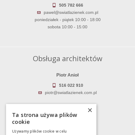
505 782 666
pawel@swiatlazienek.com.pl
poniedziałek - piątek 10:00 - 18:00
sobota 10:00 - 15:00
Obsługa architektów
Piotr Anioł
516 022 910
piotr@swiatlazienek.com.pl
Marek Pientka
×
Ta strona używa plików
783 043 083
cookie
marek@swiatlazienek.eu
Używamy plików cookie w celu