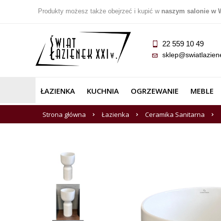
Produkty możesz także obejrzeć i kupić w
naszym salonie w 
22 559 10 49
sklep@swiatlazien
ŁAZIENKA
KUCHNIA
OGRZEWANIE
MEBLE
Strona główna
Łazienka
Ceramika Sanitarna