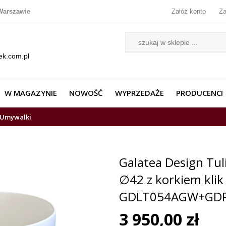
Warszawie
Załóż konto
Za
ek.com.pl
W MAGAZYNIE
NOWOŚĆ
WYPRZEDAŻE
PRODUCENCI
Umywalki
Galatea Design Tu
∅42 z korkiem klik
GDLT054AGW+GDP
3 950,00 zł