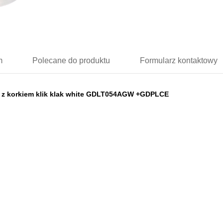
m
Polecane
do produktu
Formularz
kontaktowy
2 z korkiem klik klak white GDLT054AGW +GDPLCE