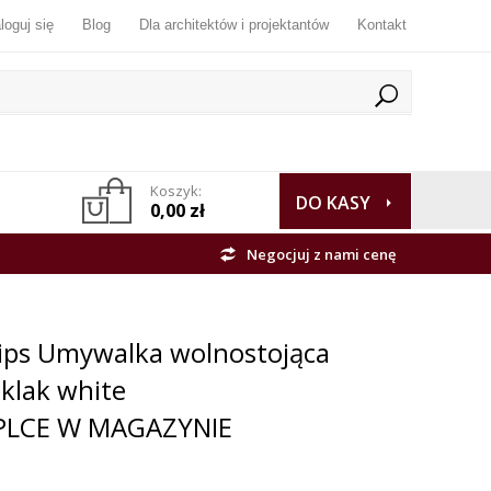
loguj się
Blog
Dla architektów i projektantów
Kontakt
Koszyk:
DO KASY
0,00 zł
Negocjuj z nami cenę
lips Umywalka wolnostojąca
 klak white
LCE W MAGAZYNIE