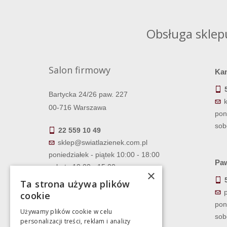
Obsługa sklep
Salon firmowy
Ka
Bartycka 24/26 paw. 227
00-716 Warszawa
pon
sob
22 559 10 49
sklep@swiatlazienek.com.pl
poniedziałek - piątek 10:00 - 18:00
Paw
sobota 10:00 - 15:00
×
Ta strona używa plików
cookie
pon
Używamy plików cookie w celu
sob
personalizacji treści, reklam i analizy