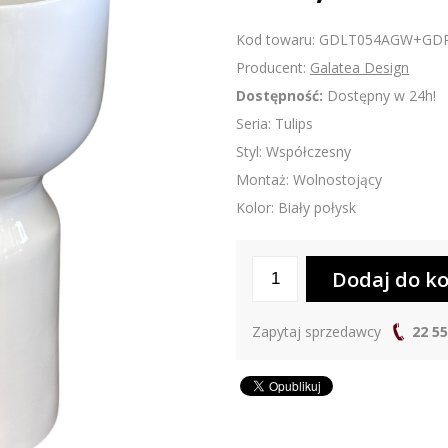
Kod towaru: GDLT054AGW+GD
Producent:
Galatea Design
Dostępność:
Dostępny w 24h!
Seria: Tulips
Styl: Współczesny
Montaż: Wolnostojący
Kolor: Biały połysk
Zapytaj sprzedawcy
22 55