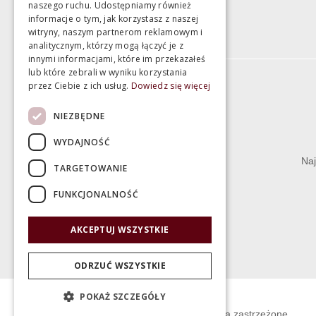
naszego ruchu. Udostępniamy również
informacje o tym, jak korzystasz z naszej
witryny, naszym partnerom reklamowym i
analitycznym, którzy mogą łączyć je z
innymi informacjami, które im przekazałeś
lub które zebrali w wyniku korzystania
przez Ciebie z ich usług.
Dowiedz się więcej
Informacje
NIEZBĘDNE
Termin realizacji zamówienia
WYDAJNOŚĆ
Dostępność produktów
Naj
TARGETOWANIE
Koszty dostawy
FUNKCJONALNOŚĆ
Gwarancja i serwis
Zwrot towaru
AKCEPTUJ WSZYSTKIE
Deklaracje
ODRZUĆ WSZYSTKIE
POKAŻ SZCZEGÓŁY
© Świat Łazienek XXI w. Wszelkie prawa zastrzeżone.