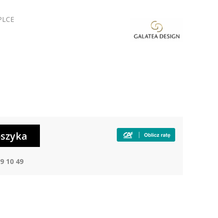
PLCE
9 10 49