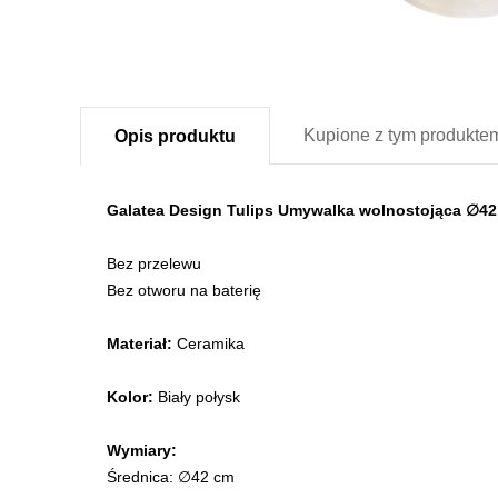
Kupione z
tym produkte
Opis
produktu
Galatea Design Tulips Umywalka wolnostojąca ∅4
Bez przelewu
Bez otworu na baterię
Materiał:
Ceramika
Kolor:
Biały połysk
Wymiary:
Średnica: ∅42 cm