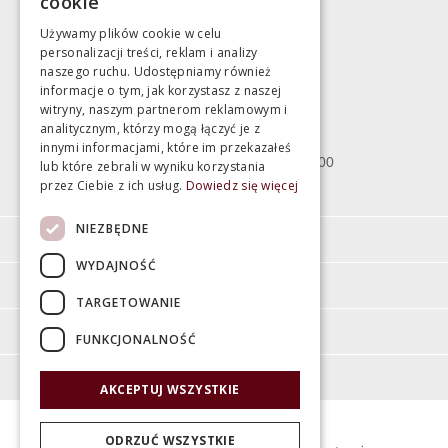
cookie
marek@swiatlazienek.eu
Używamy plików cookie w celu
personalizacji treści, reklam i analizy
Magazyn
naszego ruchu. Udostępniamy również
informacje o tym, jak korzystasz z naszej
witryny, naszym partnerom reklamowym i
Bartycka 24/26 Hala 100
analitycznym, którzy mogą łączyć je z
00-716 Warszawa
innymi informacjami, które im przekazałeś
poniedziałek - piątek 10:00 - 18:00
lub które zebrali w wyniku korzystania
przez Ciebie z ich usług.
Dowiedz się więcej
sobota 10:00 - 15:00
NIEZBĘDNE
Informacje
WYDAJNOŚĆ
Pomoc
TARGETOWANIE
Moje konto
FUNKCJONALNOŚĆ
O firmie
AKCEPTUJ WSZYSTKIE
ODRZUĆ WSZYSTKIE