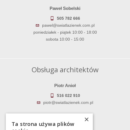
Paweł Sobelski
505 782 666
pawel@swiatlazienek.com.pl
poniedziałek - piątek 10:00 - 18:00
sobota 10:00 - 15:00
Obsługa architektów
Piotr Anioł
516 022 910
piotr@swiatlazienek.com.pl
Marek Pientka
×
Ta strona używa plików
783 043 083