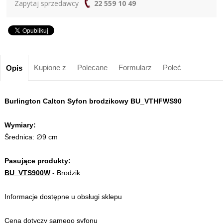
Zapytaj sprzedawcy
22 559 10 49
Kupione z
Polecane
Formularz
Poleć
Opis
Burlington Calton Syfon brodzikowy BU_VTHFWS90
Wymiary:
Średnica: ∅9 cm
Pasujące produkty:
BU_VTS900W
- Brodzik
Informacje dostępne u obsługi sklepu
Cena dotyczy samego syfonu