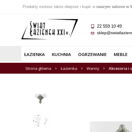
Produkty możesz także obejrzeć i kupić w
naszym salonie w 
22 559 10 49
sklep@swiatlazien
ŁAZIENKA
KUCHNIA
OGRZEWANIE
MEBLE
Strona główna
Łazienka
Wanny
Akcesoria i