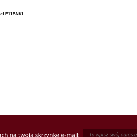
kel E11BNKL
ch na twoją skrzynkę e-mail: