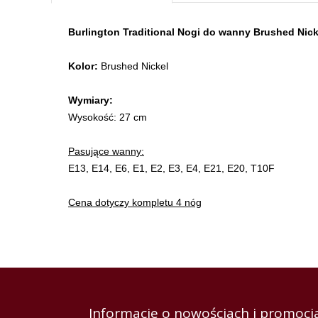
Burlington Traditional Nogi do wanny Brushed Nic
Kolor:
Brushed Nickel
Wymiary:
Wysokość: 27 cm
Pasujące wanny:
E13, E14, E6, E1, E2, E3, E4, E21, E20, T10F
Cena dotyczy kompletu 4 nóg
Informacje o nowościach i promocja