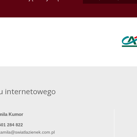
u internetowego
mila Kumor
501 284 822
kamila@swiatlazienek.com.pl