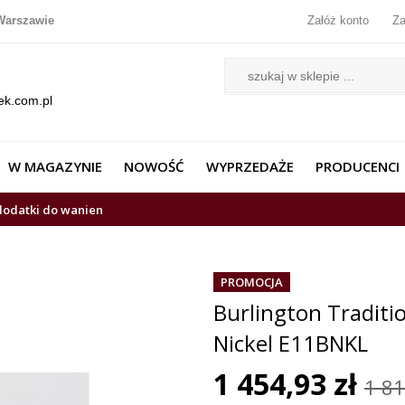
Warszawie
Załóż konto
Za
ek.com.pl
W MAGAZYNIE
NOWOŚĆ
WYPRZEDAŻE
PRODUCENCI
 dodatki do wanien
PROMOCJA
Burlington Traditi
Nickel E11BNKL
1 454,93 zł
1 81