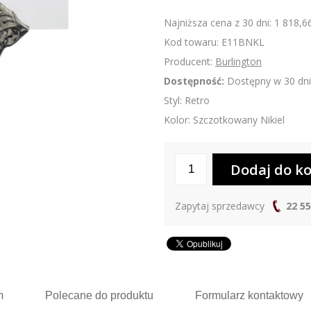
Najniższa cena z 30 dni: 1 818,66
Kod towaru: E11BNKL
Producent:
Burlington
Dostępność:
Dostępny w 30 dni
Styl: Retro
Kolor: Szczotkowany Nikiel
Zapytaj sprzedawcy
22 55
m
Polecane
do produktu
Formularz
kontaktowy