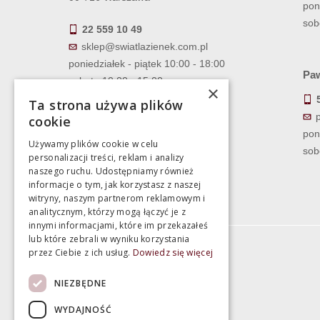
pon
sob
22 559 10 49
sklep@swiatlazienek.com.pl
poniedziałek - piątek 10:00 - 18:00
Paw
sobota 10:00 - 15:00
×
Ta strona używa plików
cookie
pon
Używamy plików cookie w celu
sob
personalizacji treści, reklam i analizy
naszego ruchu. Udostępniamy również
informacje o tym, jak korzystasz z naszej
witryny, naszym partnerom reklamowym i
analitycznym, którzy mogą łączyć je z
innymi informacjami, które im przekazałeś
lub które zebrali w wyniku korzystania
przez Ciebie z ich usług.
Dowiedz się więcej
Informacje
NIEZBĘDNE
Termin realizacji zamówienia
WYDAJNOŚĆ