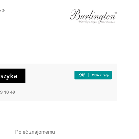
 zł
9 10 49
Poleć
znajomemu