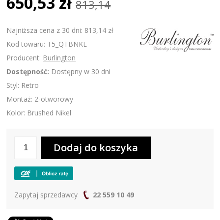
650,53 zł
813,14
Najniższa cena z 30 dni: 813,14 zł
Kod towaru: T5_QTBNKL
Producent:
Burlington
Dostępność:
Dostępny w 30 dni
Styl: Retro
Montaż: 2-otworowy
Kolor: Brushed Nikel
Zapytaj sprzedawcy
22 559 10 49