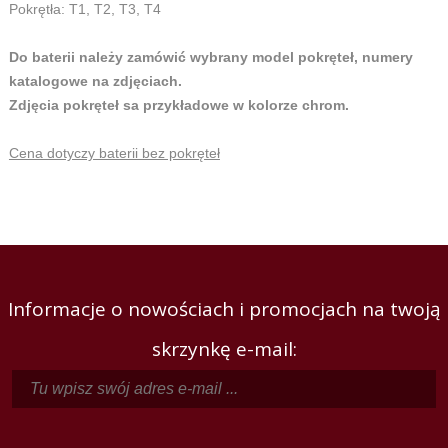
Pokrętła: T1, T2, T3, T4
Do baterii należy zamówić wybrany model pokręteł, numery
katalogowe na zdjęciach.
Zdjęcia pokręteł sa przykładowe w kolorze chrom.
Cena dotyczy baterii bez pokręteł
Informacje o nowościach i promocjach na twoją
skrzynkę e-mail: