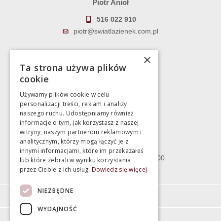
Piotr Anioł
516 022 910
piotr@swiatlazienek.com.pl
Marek Pientka
×
Ta strona używa plików
783 043 083
cookie
marek@swiatlazienek.eu
Używamy plików cookie w celu
personalizacji treści, reklam i analizy
Magazyn
naszego ruchu. Udostępniamy również
informacje o tym, jak korzystasz z naszej
witryny, naszym partnerom reklamowym i
Bartycka 24/26 Hala 100
analitycznym, którzy mogą łączyć je z
00-716 Warszawa
innymi informacjami, które im przekazałeś
poniedziałek - piątek 10:00 - 18:00
lub które zebrali w wyniku korzystania
przez Ciebie z ich usług.
Dowiedz się więcej
sobota 10:00 - 15:00
NIEZBĘDNE
Informacje
WYDAJNOŚĆ
Pomoc