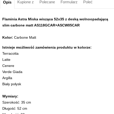
Kupione z
Polecane
Formularz
Poleć
Opis
Flaminia Astra Miska wisząca 52x35 z deską wolnoopadającą
slim carbone matt AS118GCAR+ASCW05CAR
Kolor:
Carbone Matt
Istnieje możliwość zamówienia produktu w kolorze:
Terracotta
Latte
Cenere
Verde Giada
Argilla
Biały połysk
Wymiary:
Szerokość: 35 cm
Długość: 52 cm