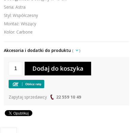
Seria: Astra
Styl: Współczesny
Montaż: Wiszący
Kolor: Carbone
Akcesoria i dodatki do produktu
(
)
Zapytaj sprzedawcy
22 559 10 49