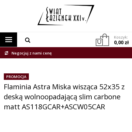
Koszyk:
0,00 zł
Negocjuj z nami cenę
PROMOCJA
Flaminia Astra Miska wisząca 52x35 z
deską wolnoopadającą slim carbone
matt AS118GCAR+ASCW05CAR