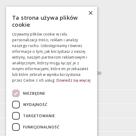
Marek Pientka
×
Ta strona używa plików
783 043 083
cookie
marek@swiatlazienek.eu
Używamy plików cookie w celu
personalizacji treści, reklam i analizy
Magazyn
naszego ruchu. Udostępniamy również
informacje o tym, jak korzystasz z naszej
witryny, naszym partnerom reklamowym i
Bartycka 24/26 Hala 100
analitycznym, którzy mogą łączyć je z
00-716 Warszawa
innymi informacjami, które im przekazałeś
poniedziałek - piątek 10:00 - 18:00
lub które zebrali w wyniku korzystania
przez Ciebie z ich usług.
Dowiedz się więcej
sobota 10:00 - 15:00
NIEZBĘDNE
Informacje
WYDAJNOŚĆ
Pomoc
TARGETOWANIE
Moje konto
FUNKCJONALNOŚĆ