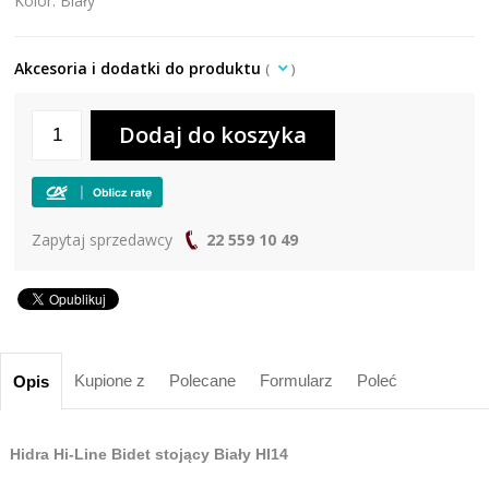
Kolor: Biały
Akcesoria i dodatki do produktu
(
)
Zapytaj sprzedawcy
22 559 10 49
Kupione z
Polecane
Formularz
Poleć
Opis
Hidra Hi-Line Bidet stojący Biały HI14