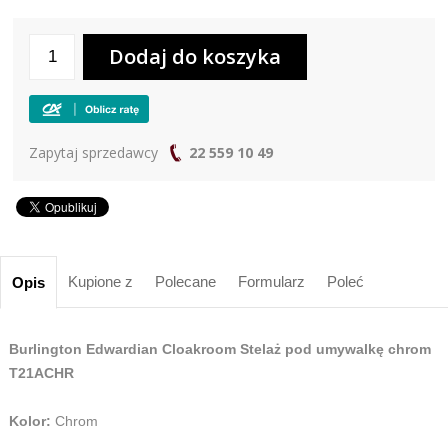
Zapytaj sprzedawcy
22 559 10 49
Kupione z
Polecane
Formularz
Poleć
Opis
Burlington Edwardian Cloakroom Stelaż pod umywalkę chrom
T21ACHR
Kolor:
Chrom