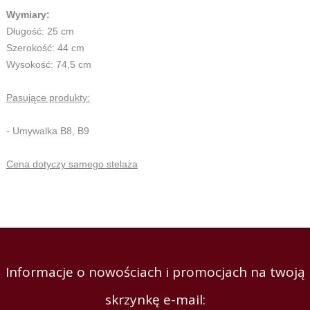
Wymiary:
Długość: 25 cm
Szerokość: 44 cm
Wysokość: 74,5 cm
Pasujące produkty:
- Umywalka B8, B9
Cena dotyczy samego stelaża
Informacje o nowościach i promocjach na twoją
skrzynkę e-mail: