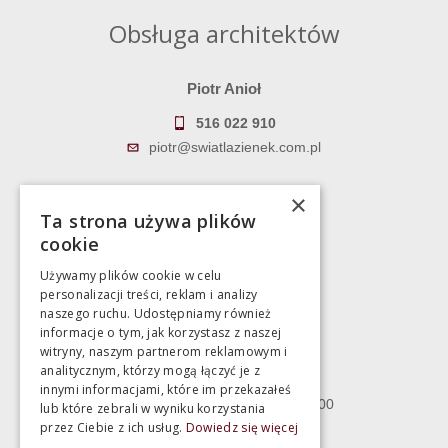
Obsługa architektów
Piotr Anioł
516 022 910
piotr@swiatlazienek.com.pl
Marek Pientka
×
Ta strona używa plików
783 043 083
cookie
marek@swiatlazienek.eu
Używamy plików cookie w celu
personalizacji treści, reklam i analizy
Magazyn
naszego ruchu. Udostępniamy również
informacje o tym, jak korzystasz z naszej
witryny, naszym partnerom reklamowym i
Bartycka 24/26 Hala 100
analitycznym, którzy mogą łączyć je z
00-716 Warszawa
innymi informacjami, które im przekazałeś
poniedziałek - piątek 10:00 - 18:00
lub które zebrali w wyniku korzystania
przez Ciebie z ich usług.
Dowiedz się więcej
sobota 10:00 - 15:00