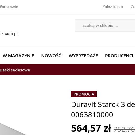
Warszawie
Załóż konto
Za
ek.com.pl
W MAGAZYNIE
NOWOŚĆ
WYPRZEDAŻE
PRODUCENCI
Deski sedesowe
PROMOCJA
Duravit Starck 3 d
0063810000
564,57 zł
752,76