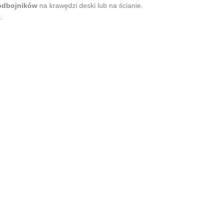
odbojników
na krawędzi deski lub na ścianie.
i.