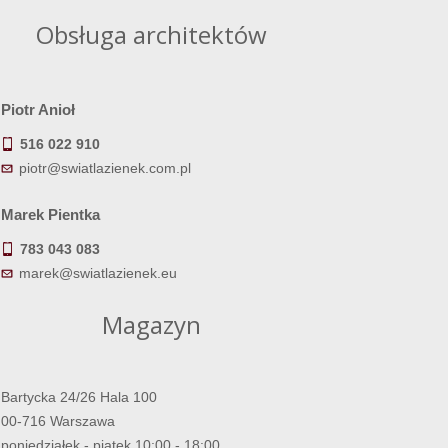
Obsługa architektów
Piotr Anioł
516 022 910
piotr@swiatlazienek.com.pl
Marek Pientka
783 043 083
marek@swiatlazienek.eu
Magazyn
Bartycka 24/26 Hala 100
00-716 Warszawa
poniedziałek - piątek 10:00 - 18:00