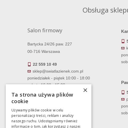
Obsługa sklep
Salon firmowy
Ka
Bartycka 24/26 paw. 227
00-716 Warszawa
pon
sob
22 559 10 49
sklep@swiatlazienek.com.pl
poniedziałek - piątek 10:00 - 18:00
Paw
sobota 10:00 - 15:00
×
Ta strona używa plików
cookie
pon
Używamy plików cookie w celu
sob
personalizacji treści, reklam i analizy
naszego ruchu. Udostępniamy również
informacje o tym, jak korzystasz z naszej