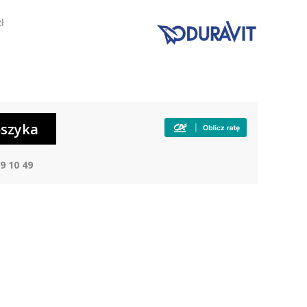
ł
9 10 49