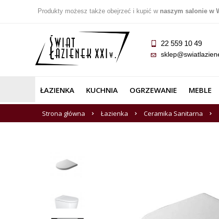
Produkty możesz także obejrzeć i kupić w
naszym salonie w 
22 559 10 49
sklep@swiatlazien
ŁAZIENKA
KUCHNIA
OGRZEWANIE
MEBLE
Strona główna
Łazienka
Ceramika Sanitarna