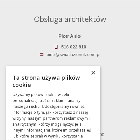
Obsługa architektów
Piotr Anioł
516 022 910
piotr@swiatlazienek.com.pl
Marek Pientka
×
Ta strona używa plików
783 043 083
cookie
marek@swiatlazienek.eu
Używamy plików cookie w celu
personalizacji treści, reklam i analizy
Magazyn
naszego ruchu. Udostępniamy również
informacje o tym, jak korzystasz z naszej
witryny, naszym partnerom reklamowym i
Bartycka 24/26 Hala 100
analitycznym, którzy mogą łączyć je z
00-716 Warszawa
innymi informacjami, które im przekazałeś
poniedziałek - piątek 10:00 - 18:00
lub które zebrali w wyniku korzystania