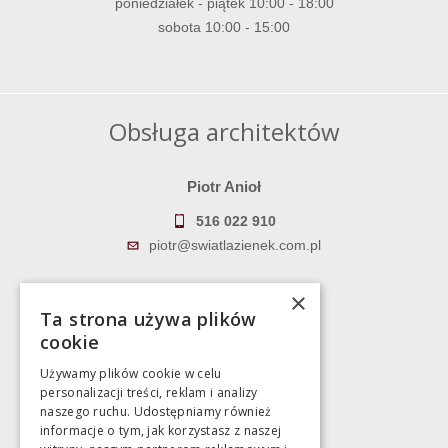
poniedziałek - piątek 10:00 - 18:00
sobota 10:00 - 15:00
Obsługa architektów
Piotr Anioł
516 022 910
piotr@swiatlazienek.com.pl
Marek Pientka
×
Ta strona używa plików
783 043 083
cookie
marek@swiatlazienek.eu
Używamy plików cookie w celu
personalizacji treści, reklam i analizy
Magazyn
naszego ruchu. Udostępniamy również
informacje o tym, jak korzystasz z naszej