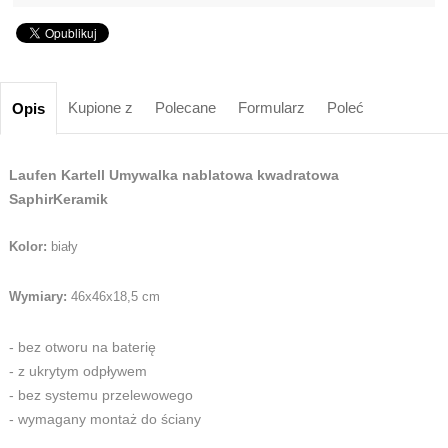
Kupione z
Polecane
Formularz
Poleć
Opis
Laufen Kartell Umywalka nablatowa kwadratowa
SaphirKeramik
Kolor:
biały
Wymiary:
46x46x18,5 cm
- bez otworu na baterię
- z ukrytym odpływem
- bez systemu przelewowego
- wymagany montaż do ściany