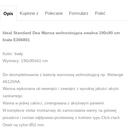
Kupione z
Polecane
Formularz
Poleć
Opis
Ideal Standard Dea Wanna wolnostojąca owalna 190x90 cm
biała E306801
Kolor: biały
Wymiary: 190x90x61 cm
Do skompletowania z baterię wannową wolnostojącą np. Melange
A6120AA.
Wanna wykonana
od wewnątrz i zewnątrz z wysokiej jakości akrylu
sanitarnego.
Wanna w jednej całości, zintergowana
z akrylowym panelem.
W komplecie stelaż montażowy do zamocowania wanny na gotowej
posadzce
i zestaw odpływowo-przelewowy z korkiem typu Click-clack.
Otwór na syfon Ø52 mm.