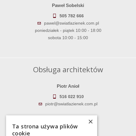
Paweł Sobelski
505 782 666
pawel@swiatlazienek.com.pl
poniedziałek - piątek 10:00 - 18:00
sobota 10:00 - 15:00
Obsługa architektów
Piotr Anioł
516 022 910
piotr@swiatlazienek.com.pl
Marek Pientka
×
Ta strona używa plików
783 043 083
cookie
marek@swiatlazienek.eu