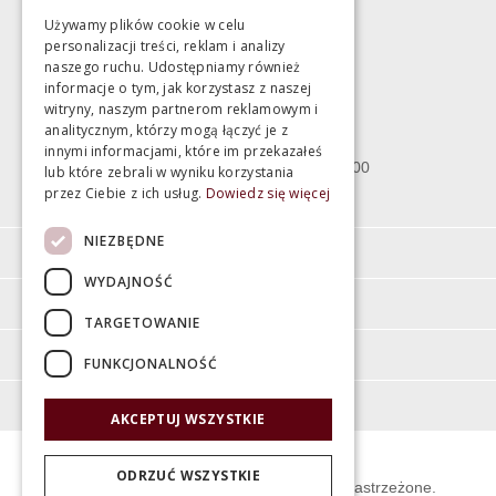
Używamy plików cookie w celu
personalizacji treści, reklam i analizy
Magazyn
naszego ruchu. Udostępniamy również
informacje o tym, jak korzystasz z naszej
witryny, naszym partnerom reklamowym i
Bartycka 24/26 Hala 100
analitycznym, którzy mogą łączyć je z
00-716 Warszawa
innymi informacjami, które im przekazałeś
poniedziałek - piątek 10:00 - 18:00
lub które zebrali w wyniku korzystania
przez Ciebie z ich usług.
Dowiedz się więcej
sobota 10:00 - 15:00
NIEZBĘDNE
Informacje
WYDAJNOŚĆ
Pomoc
TARGETOWANIE
Moje konto
FUNKCJONALNOŚĆ
O firmie
AKCEPTUJ WSZYSTKIE
ODRZUĆ WSZYSTKIE
© Świat Łazienek XXI w. Wszelkie prawa zastrzeżone.