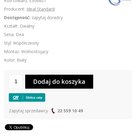
Kod towaru: E306801
Producent:
Ideal Standard
Dostępność:
zapytaj doradcy
Kształt: Owalny
Seria: Dea
Styl: Współczesny
Montaż: Wolnostojący
Kolor: Biały
Zapytaj sprzedawcy
22 559 10 49