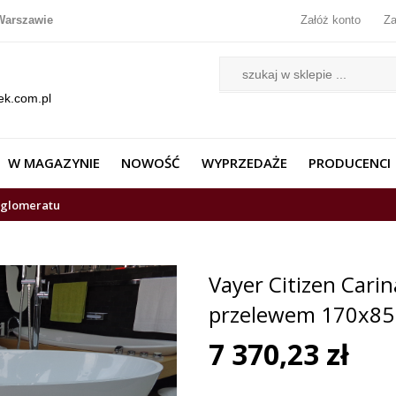
Warszawie
Załóż konto
Za
ek.com.pl
W MAGAZYNIE
NOWOŚĆ
WYPRZEDAŻE
PRODUCENCI
nglomeratu
Vayer Citizen Cari
przelewem 170x85 
7 370,23 zł