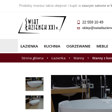
Produkty możesz także obejrzeć i kupić w
naszym salonie w 
22 559 10 49
sklep@swiatlazien
ŁAZIENKA
KUCHNIA
OGRZEWANIE
MEBLE
Strona główna
Łazienka
Wanny
Wanny z ko