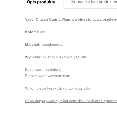
Kupione z
tym produkte
Opis
produktu
Vayer Citizen Carina Wanna wolnostojąca z przelew
Kolor:
Biały
Materiał:
Konglomerat
Wymiary:
170 cm x 85 cm x 59,5 cm
Bez otworu na baterię.
Z przelewem wewnętrznym.
W komplecie korek click-clack oraz syfon
Cena dotyczy wanny z korkiem click-clack oraz syfonem