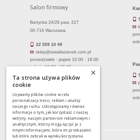
Salon firmowy
Ka
Bartycka 24/26 paw. 227
00-716 Warszawa
pon
sob
22 559 10 49
sklep@swiatlazienek.com.pl
poniedziałek - piątek 10:00 - 18:00
Paw
sobota 10:00 - 15:00
×
Ta strona używa plików
cookie
pon
Używamy plików cookie w celu
sob
personalizacji treści, reklam i analizy
naszego ruchu. Udostępniamy również
informacje o tym, jak korzystasz z naszej
witryny, naszym partnerom reklamowym i
analitycznym, którzy mogą łączyć je z
innymi informacjami, które im przekazałeś
lub które zebrali w wyniku korzystania