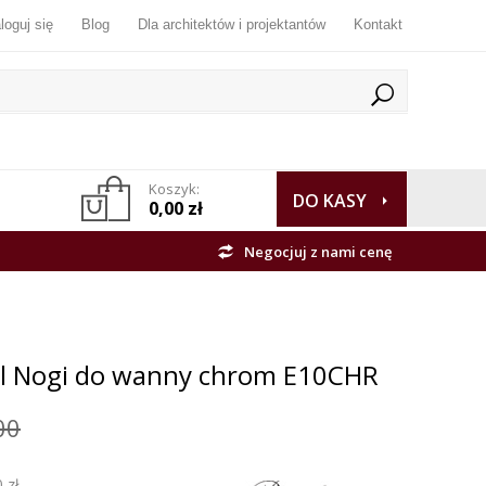
loguj się
Blog
Dla architektów i projektantów
Kontakt
Koszyk:
DO KASY
0,00 zł
Negocjuj z nami cenę
cal Nogi do wanny chrom E10CHR
00
 zł