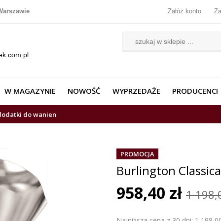
Warszawie
Załóż konto
Za
ek.com.pl
W MAGAZYNIE
NOWOŚĆ
WYPRZEDAŻE
PRODUCENCI
 dodatki do wanien
PROMOCJA
Burlington Classi
958,40 zł
1 198,
Najniższa cena z 30 dni: 1 198,00