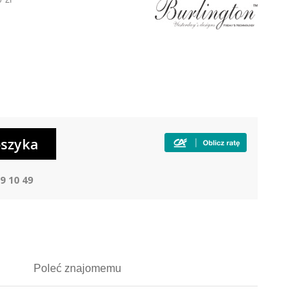
9 10 49
Poleć
znajomemu