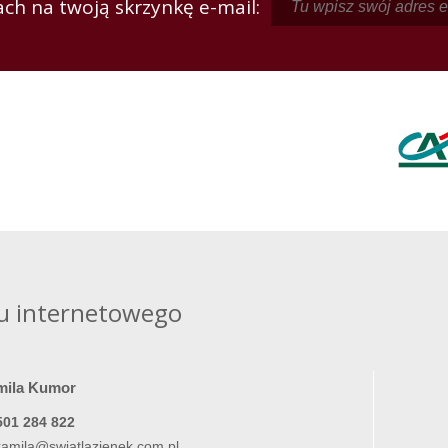
ch na twoją skrzynkę e-mail:
u internetowego
mila Kumor
501 284 822
kamila@swiatlazienek.com.pl