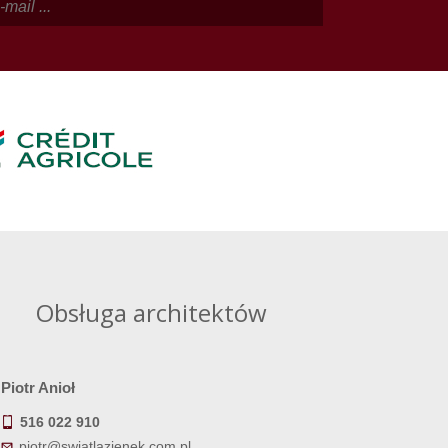
Obsługa architektów
Piotr Anioł
516 022 910
piotr@swiatlazienek.com.pl