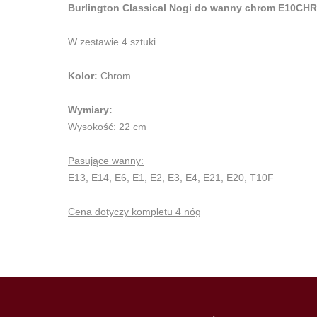
Burlington Classical Nogi do wanny chrom E10CHR
W zestawie 4 sztuki
Kolor:
Chrom
Wymiary:
Wysokość: 22 cm
Pasujące wanny:
E13, E14, E6, E1, E2, E3, E4, E21, E20, T10F
Cena dotyczy kompletu 4 nóg