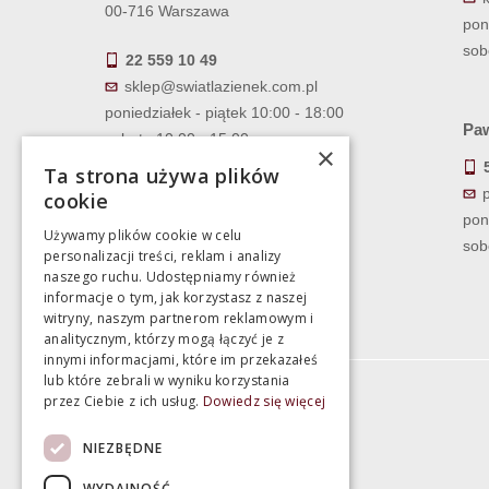
00-716 Warszawa
pon
sob
22 559 10 49
sklep@swiatlazienek.com.pl
poniedziałek - piątek 10:00 - 18:00
Paw
sobota 10:00 - 15:00
×
Ta strona używa plików
cookie
pon
Używamy plików cookie w celu
sob
personalizacji treści, reklam i analizy
naszego ruchu. Udostępniamy również
informacje o tym, jak korzystasz z naszej
witryny, naszym partnerom reklamowym i
analitycznym, którzy mogą łączyć je z
innymi informacjami, które im przekazałeś
lub które zebrali w wyniku korzystania
przez Ciebie z ich usług.
Dowiedz się więcej
Informacje
NIEZBĘDNE
Termin realizacji zamówienia
WYDAJNOŚĆ