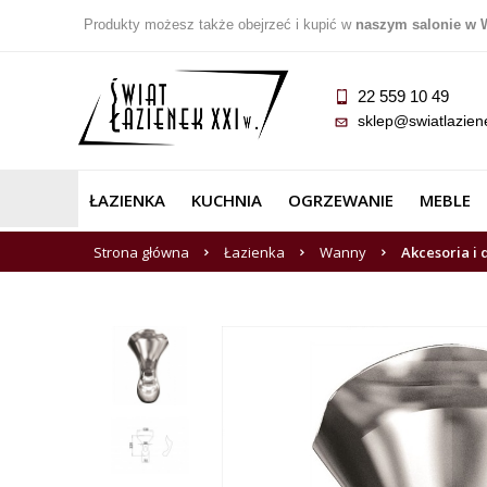
Produkty możesz także obejrzeć i kupić w
naszym salonie w 
22 559 10 49
sklep@swiatlazien
ŁAZIENKA
KUCHNIA
OGRZEWANIE
MEBLE
Strona główna
Łazienka
Wanny
Akcesoria i