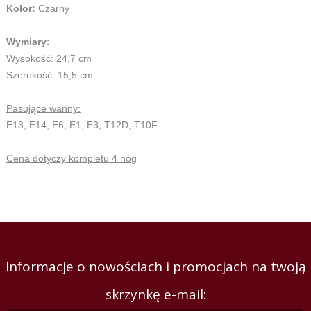
Kolor:
Czarny
Wymiary:
Wysokość: 24,7 cm
Szerokość: 15,5 cm
Pasujące wanny:
E13, E14, E6, E1, E3, T12D, T10F
Cena dotyczy kompletu 4 nóg
Informacje o nowościach i promocjach na twoją
skrzynkę e-mail: