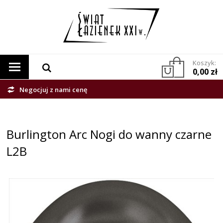
Koszyk:
0,00 zł
Negocjuj z nami cenę
Burlington Arc Nogi do wanny czarne
L2B