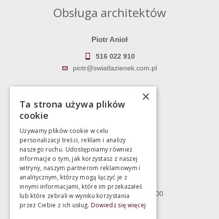
Obsługa architektów
Piotr Anioł
516 022 910
piotr@swiatlazienek.com.pl
Marek Pientka
×
Ta strona używa plików
783 043 083
cookie
marek@swiatlazienek.eu
Używamy plików cookie w celu
personalizacji treści, reklam i analizy
Magazyn
naszego ruchu. Udostępniamy również
informacje o tym, jak korzystasz z naszej
witryny, naszym partnerom reklamowym i
Bartycka 24/26 Hala 100
analitycznym, którzy mogą łączyć je z
00-716 Warszawa
innymi informacjami, które im przekazałeś
poniedziałek - piątek 10:00 - 18:00
lub które zebrali w wyniku korzystania
przez Ciebie z ich usług.
Dowiedz się więcej
sobota 10:00 - 15:00