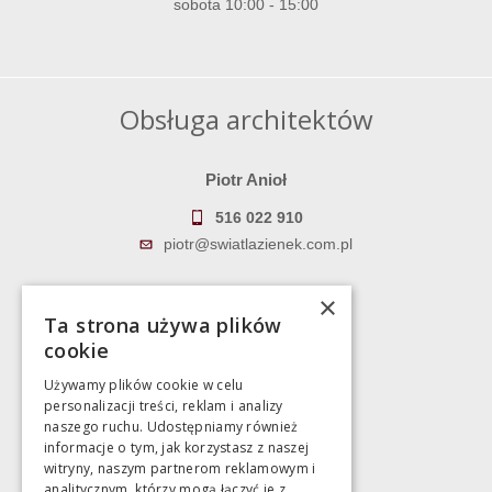
sobota 10:00 - 15:00
Obsługa architektów
Piotr Anioł
516 022 910
piotr@swiatlazienek.com.pl
Marek Pientka
×
Ta strona używa plików
783 043 083
cookie
marek@swiatlazienek.eu
Używamy plików cookie w celu
personalizacji treści, reklam i analizy
Magazyn
naszego ruchu. Udostępniamy również
informacje o tym, jak korzystasz z naszej
witryny, naszym partnerom reklamowym i
Bartycka 24/26 Hala 100
analitycznym, którzy mogą łączyć je z