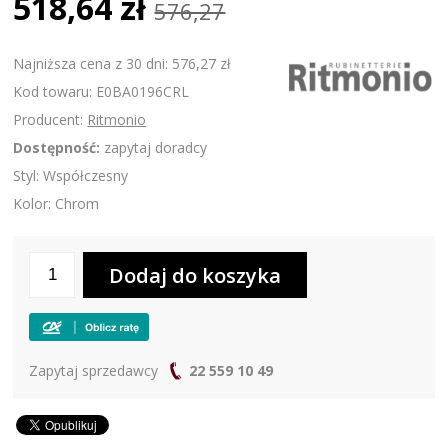
518,64 zł
576,27
Najniższa cena z 30 dni: 576,27 zł
Kod towaru: E0BA0196CRL
Producent:
Ritmonio
Dostępność:
zapytaj doradcy
Styl: Współczesny
Kolor: Chrom
Zapytaj sprzedawcy
22 559 10 49